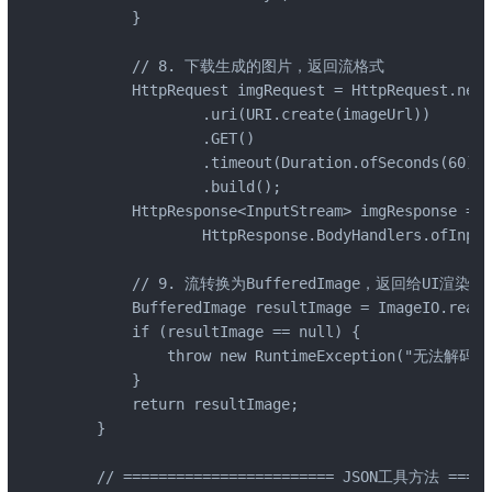
        }

        // 8. 下载生成的图片，返回流格式

        HttpRequest imgRequest = HttpRequest.newB
                .uri(URI.create(imageUrl))

                .GET()

                .timeout(Duration.ofSeconds(60))

                .build();

        HttpResponse<InputStream> imgResponse = c
                HttpResponse.BodyHandlers.ofInput
        // 9. 流转换为BufferedImage，返回给UI渲染

        BufferedImage resultImage = ImageIO.read(
        if (resultImage == null) {

            throw new RuntimeException("无法解码
        }

        return resultImage;

    }

    // ======================== JSON工具方法 ======