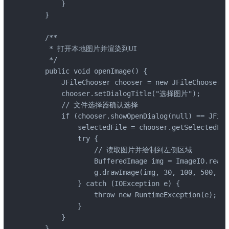
        }

    }

    /**

     * 打开本地图片并渲染到UI

     */

    public void openImage() {

        JFileChooser chooser = new JFileChooser();
        chooser.setDialogTitle("选择图片");

        // 文件选择器确认选择

        if (chooser.showOpenDialog(null) == JFile
            selectedFile = chooser.getSelectedFil
            try {

                // 读取图片并绘制到左侧区域

                BufferedImage img = ImageIO.read(
                g.drawImage(img, 30, 100, 500, 50
            } catch (IOException e) {

                throw new RuntimeException(e);

            }

        }

    }
