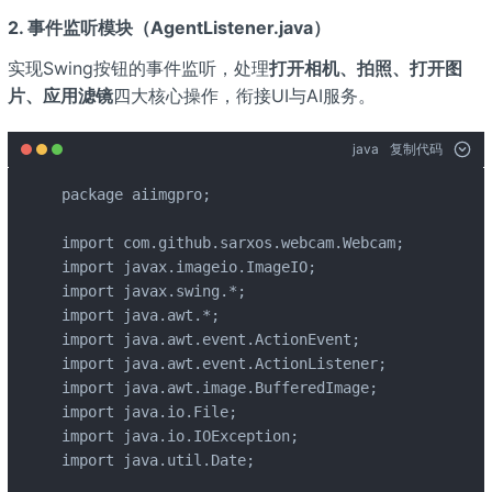
2. 事件监听模块（AgentListener.java）
实现Swing按钮的事件监听，处理
打开相机、拍照、打开图
片、应用滤镜
四大核心操作，衔接UI与AI服务。
java
复制代码
package aiimgpro;

import com.github.sarxos.webcam.Webcam;

import javax.imageio.ImageIO;

import javax.swing.*;

import java.awt.*;

import java.awt.event.ActionEvent;

import java.awt.event.ActionListener;

import java.awt.image.BufferedImage;

import java.io.File;

import java.io.IOException;

import java.util.Date;
