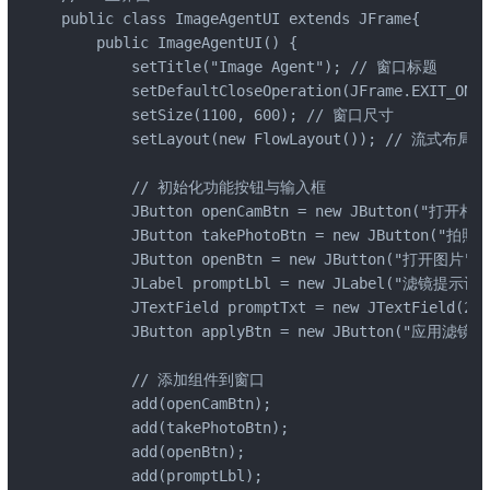
public class ImageAgentUI extends JFrame{

    public ImageAgentUI() {

        setTitle("Image Agent"); // 窗口标题

        setDefaultCloseOperation(JFrame.EXIT_
        setSize(1100, 600); // 窗口尺寸

        setLayout(new FlowLayout()); // 流式布局

        // 初始化功能按钮与输入框

        JButton openCamBtn = new JButton("打开相机"
        JButton takePhotoBtn = new JButton("拍照")
        JButton openBtn = new JButton("打开图片");

        JLabel promptLbl = new JLabel("滤镜提示词：
        JTextField promptTxt = new JTextField(20);
        JButton applyBtn = new JButton("应用滤镜");
        // 添加组件到窗口

        add(openCamBtn);

        add(takePhotoBtn);

        add(openBtn);

        add(promptLbl);
