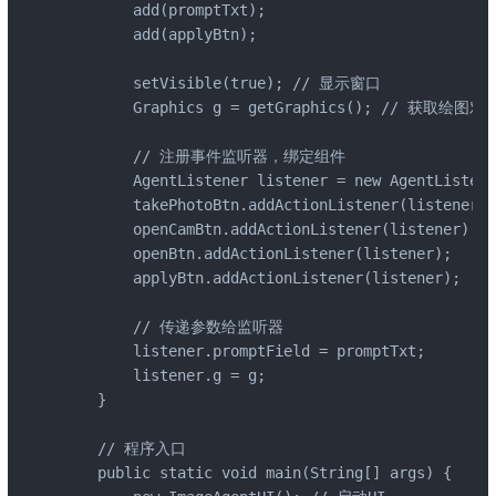
        add(promptTxt);

        add(applyBtn);

        setVisible(true); // 显示窗口

        Graphics g = getGraphics(); // 获取绘图对象
        // 注册事件监听器，绑定组件

        AgentListener listener = new AgentListene
        takePhotoBtn.addActionListener(listener);

        openCamBtn.addActionListener(listener);

        openBtn.addActionListener(listener);

        applyBtn.addActionListener(listener);

        // 传递参数给监听器

        listener.promptField = promptTxt;

        listener.g = g;

    }

    // 程序入口

    public static void main(String[] args) {
