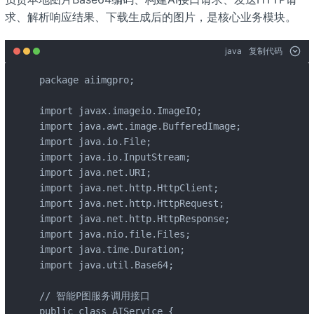
求、解析响应结果、下载生成后的图片，是核心业务模块。
java
复制代码
package aiimgpro;

import javax.imageio.ImageIO;

import java.awt.image.BufferedImage;

import java.io.File;

import java.io.InputStream;

import java.net.URI;

import java.net.http.HttpClient;

import java.net.http.HttpRequest;

import java.net.http.HttpResponse;

import java.nio.file.Files;

import java.time.Duration;

import java.util.Base64;

// 智能P图服务调用接口

public class AIService {
