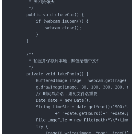
     * 关闭摄像头

     */

    public void closeCam() {

        if (webcam.isOpen()) {

            webcam.close();

        }

    }

    /**

     * 拍照并保存到本地，赋值给选中文件

     */

    private void takePhoto() {

        BufferedImage image = webcam.getImage();

        g.drawImage(image, 30, 100, 300, 200, nul
        // 时间戳命名，避免文件名重复

        Date date = new Date();

        String timeStr = date.getYear()+1900+"-"+
                +"-"+date.getHours()+"-"+date.get
        File imgeFile = new File(path+"\\"+timeSt
        try {

            ImageIO.write(image, "png", imgeFil