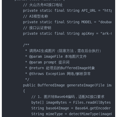
    // 火山方舟AI接口地址

    private static final String API_URL = "https:
    // AI模型名称

    private static final String MODEL = "doubao-s
    // 接口认证密钥

    private static final String apiKey = "ark-03d
    /**

     * 调用AI生成图片（阻塞方法，需在后台执行）

     * @param imageFile 本地图片文件

     * @param prompt 提示词

     * @return 处理后的BufferedImage对象

     * @throws Exception 网络/解析异常

     */

    public BufferedImage generateImage(File image
    {

        // 1. 图片转Base64编码，适配AI接口要求

        byte[] imageBytes = Files.readAllBytes(im
        String base64Image = Base64.getEncoder().
        String mimeType = detectMimeType(imageFil