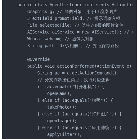
public class AgentListener implements ActionListe
    Graphics g; // 绘图对象，用于UI渲染图片

    JTextField promptField; // 提示词输入框

    File selectedFile; // 选中/拍摄的图片文件

    AIService aiService = new AIService(); // A
    Webcam webcam; // 摄像头对象

    String path="D:\\相册"; // 拍照保存路径

    @Override

    public void actionPerformed(ActionEvent e) {

        String ac = e.getActionCommand();

        // 分支判断按钮类型，执行对应逻辑

        if (ac.equals("打开相机")) {

            openCam();

        } else if (ac.equals("拍照")) {

            takePhoto();

        } else if (ac.equals("打开图片")) {

            openImage();

        } else if (ac.equals("应用滤镜")) {

            applyFilter();
