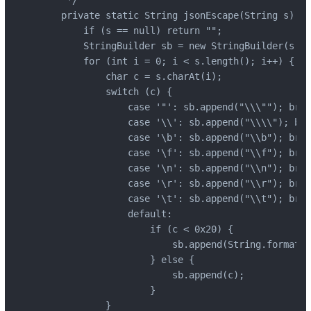
    private static String jsonEscape(String s) {

        if (s == null) return "";

        StringBuilder sb = new StringBuilder(s.le
        for (int i = 0; i < s.length(); i++) {

            char c = s.charAt(i);

            switch (c) {

                case '"': sb.append("\\\""); b
                case '\\': sb.append("\\\\"); 
                case '\b': sb.append("\\b"); brea
                case '\f': sb.append("\\f"); brea
                case '\n': sb.append("\\n"); br
                case '\r': sb.append("\\r"); brea
                case '\t': sb.append("\\t"); brea
                default:

                    if (c < 0x20) {

                        sb.append(String.format("
                    } else {

                        sb.append(c);

                    }

            }
