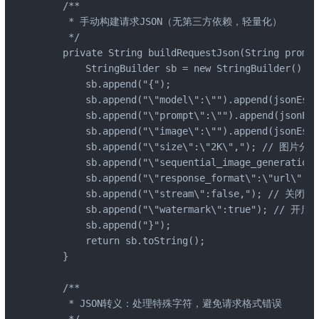
    /**

     * 手动构建请求JSON（无第三方依赖，轻量化）

     */

    private String buildRequestJson(String prompt
        StringBuilder sb = new StringBuilder();

        sb.append("{");

        sb.append("\"model\":\"").append(jsonEsca
        sb.append("\"prompt\":\"").append(jsonEsc
        sb.append("\"image\":\"").append(jsonEsca
        sb.append("\"size\":\"2K\","); // 图片分辨
        sb.append("\"sequential_image_generation\
        sb.append("\"response_format\":\"url\"
        sb.append("\"stream\":false,"); // 关闭
        sb.append("\"watermark\":true"); // 开启水
        sb.append("}");

        return sb.toString();

    }

    /**

     * JSON转义：处理特殊字符，避免请求格式错误

     */
