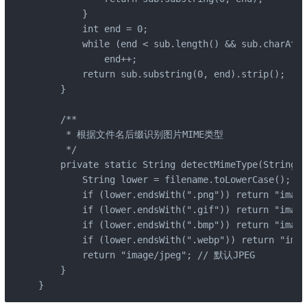
        }

        int end = 0;

        while (end < sub.length() && sub.charAt(e
            end++;

        return sub.substring(0, end).strip();

    }

    /**

     * 根据文件名后缀识别图片MIME类型

     */

    private static String detectMimeType(String f
        String lower = filename.toLowerCase();

        if (lower.endsWith(".png")) return "image
        if (lower.endsWith(".gif")) return "image
        if (lower.endsWith(".bmp")) return "image
        if (lower.endsWith(".webp")) return "imag
        return "image/jpeg"; // 默认JPEG

    }

}