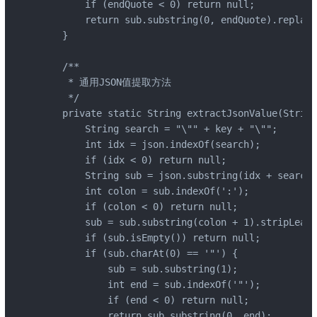
        if (endQuote < 0) return null;

        return sub.substring(0, endQuote).replace
    }

    /**

     * 通用JSON值提取方法

     */

    private static String extractJsonValue(String
        String search = "\"" + key + "\"";

        int idx = json.indexOf(search);

        if (idx < 0) return null;

        String sub = json.substring(idx + search.
        int colon = sub.indexOf(':');

        if (colon < 0) return null;

        sub = sub.substring(colon + 1).stripLeadi
        if (sub.isEmpty()) return null;

        if (sub.charAt(0) == '"') {

            sub = sub.substring(1);

            int end = sub.indexOf('"');

            if (end < 0) return null;

            return sub.substring(0, end);
