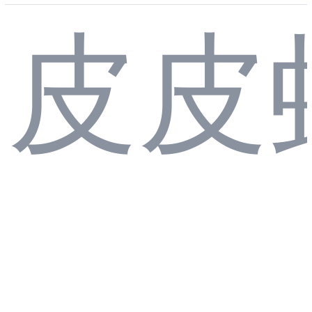
皮皮
标
阿