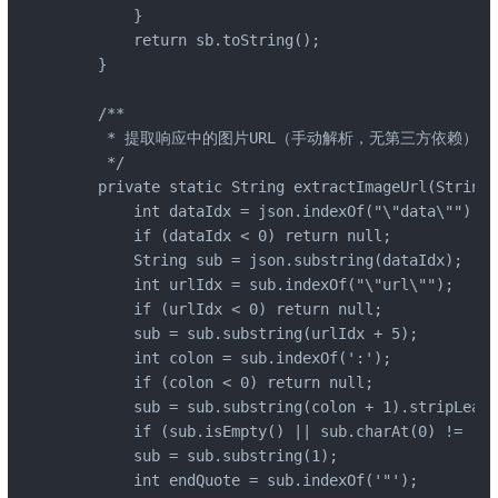
        }

        return sb.toString();

    }

    /**

     * 提取响应中的图片URL（手动解析，无第三方依赖）

     */

    private static String extractImageUrl(String 
        int dataIdx = json.indexOf("\"data\"");

        if (dataIdx < 0) return null;

        String sub = json.substring(dataIdx);

        int urlIdx = sub.indexOf("\"url\"");

        if (urlIdx < 0) return null;

        sub = sub.substring(urlIdx + 5);

        int colon = sub.indexOf(':');

        if (colon < 0) return null;

        sub = sub.substring(colon + 1).stripLeadi
        if (sub.isEmpty() || sub.charAt(0) != '"'
        sub = sub.substring(1);

        int endQuote = sub.indexOf('"');
