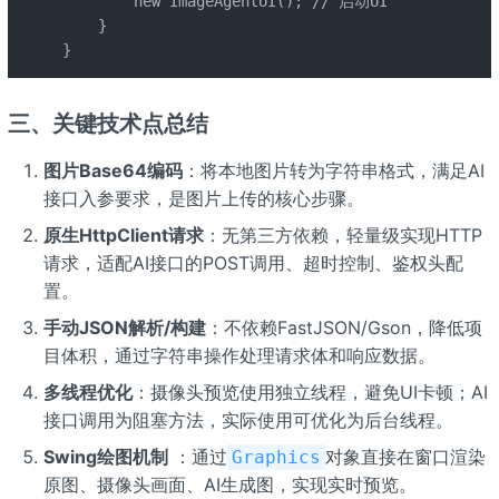
        new ImageAgentUI(); // 启动UI

    }

}
三、关键技术点总结
图片Base64编码
：将本地图片转为字符串格式，满足AI
接口入参要求，是图片上传的核心步骤。
原生HttpClient请求
：无第三方依赖，轻量级实现HTTP
请求，适配AI接口的POST调用、超时控制、鉴权头配
置。
手动JSON解析/构建
：不依赖FastJSON/Gson，降低项
目体积，通过字符串操作处理请求体和响应数据。
多线程优化
：摄像头预览使用独立线程，避免UI卡顿；AI
接口调用为阻塞方法，实际使用可优化为后台线程。
Swing绘图机制
：通过
对象直接在窗口渲染
Graphics
原图、摄像头画面、AI生成图，实现实时预览。