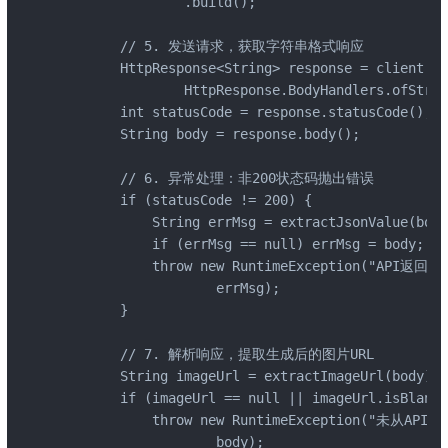
                .build();

        // 5. 发送请求，获取字符串格式响应

        HttpResponse<String> response = client.se
                HttpResponse.BodyHandlers.ofStrin
        int statusCode = response.statusCode();

        String body = response.body();

        // 6. 异常处理：非200状态码抛出错误

        if (statusCode != 200) {

            String errMsg = extractJsonValue(body
            if (errMsg == null) errMsg = body;

            throw new RuntimeException("API返回错误
                    errMsg);

        }

        // 7. 解析响应，提取生成后的图片URL

        String imageUrl = extractImageUrl(body);

        if (imageUrl == null || imageUrl.isBlank(
            throw new RuntimeException("未从
                    body);
