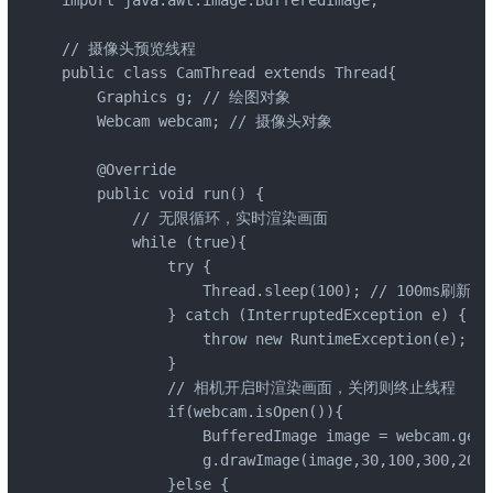
import java.awt.image.BufferedImage;

// 摄像头预览线程

public class CamThread extends Thread{

    Graphics g; // 绘图对象

    Webcam webcam; // 摄像头对象

    @Override

    public void run() {

        // 无限循环，实时渲染画面

        while (true){

            try {

                Thread.sleep(100); // 100ms
            } catch (InterruptedException e) {

                throw new RuntimeException(e);

            }

            // 相机开启时渲染画面，关闭则终止线程

            if(webcam.isOpen()){

                BufferedImage image = webcam.getI
                g.drawImage(image,30,100,300,200,
            }else {
