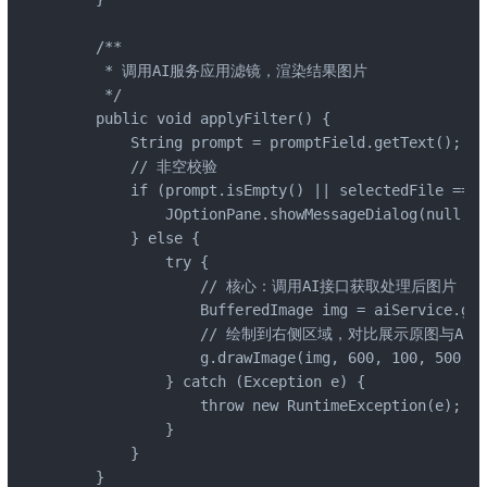
    /**

     * 调用AI服务应用滤镜，渲染结果图片

     */

    public void applyFilter() {

        String prompt = promptField.getText();

        // 非空校验

        if (prompt.isEmpty() || selectedFile == n
            JOptionPane.showMessageDialog(n
        } else {

            try {

                // 核心：调用AI接口获取处理后图片

                BufferedImage img = aiService.gen
                // 绘制到右侧区域，对比展示原图与AI图

                g.drawImage(img, 600, 100, 500, 5
            } catch (Exception e) {

                throw new RuntimeException(e);

            }

        }

    }
