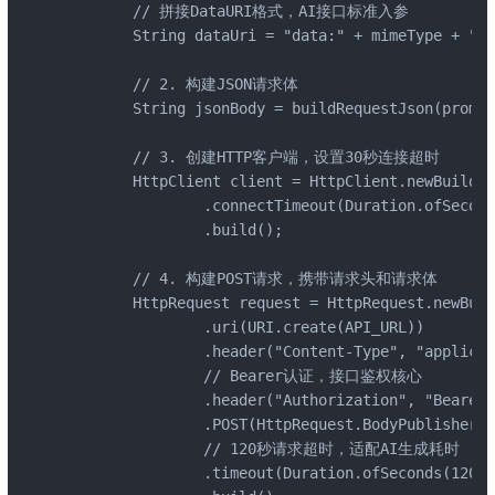
        // 拼接DataURI格式，AI接口标准入参

        String dataUri = "data:" + mimeType + ";b
        // 2. 构建JSON请求体

        String jsonBody = buildRequestJson(prompt
        // 3. 创建HTTP客户端，设置30秒连接超时

        HttpClient client = HttpClient.newBuilder
                .connectTimeout(Duration.ofSecond
                .build();

        // 4. 构建POST请求，携带请求头和请求体

        HttpRequest request = HttpRequest.newBuil
                .uri(URI.create(API_URL))

                .header("Content-Type", "applicat
                // Bearer认证，接口鉴权核心

                .header("Authorization", "Bearer 
                .POST(HttpRequest.BodyPublishers.
                // 120秒请求超时，适配AI生成耗时

                .timeout(Duration.ofSeconds(120))
