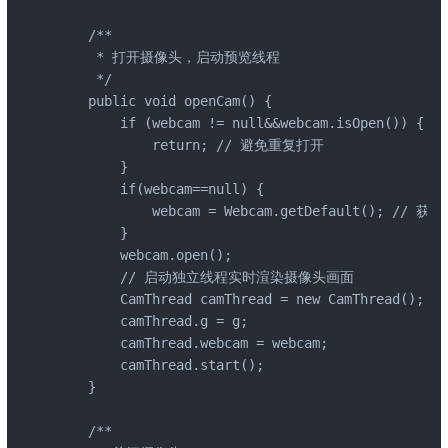
    /**

     * 打开摄像头，启动预览线程

     */

    public void openCam() {

        if (webcam != null&&webcam.isOpen()) {

            return; // 避免重复打开

        }

        if(webcam==null) {

            webcam = Webcam.getDefault(); // 
        }

        webcam.open();

        // 启动独立线程实时渲染摄像头画面

        CamThread camThread = new CamThread();

        camThread.g = g;

        camThread.webcam = webcam;

        camThread.start();

    }

    /**
