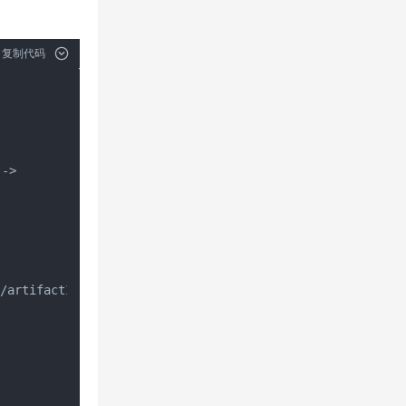
复制代码
->

/artifactId>
