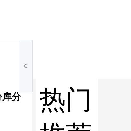
热门
 分库分