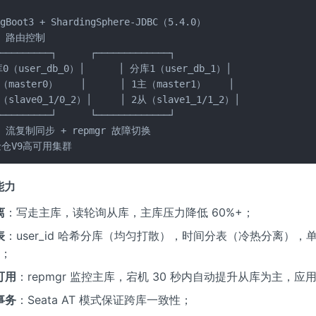


ngBoot3 + ShardingSphere-JDBC（5.4.0）

↓ 路由控制

─────────┐      ┌─────────────┐

0（user_db_0）│      │ 分库1（user_db_1）│

（master0）    │      │ 1主（master1）    │

（slave0_1/0_2）│     │ 2从（slave1_1/1_2）│

─────────┘      └─────────────┘

↓ 流复制同步 + repmgr 故障切换

仓V9高可用集群
心能力
离
：写走主库，读轮询从库，主库压力降低 60%+；
表
：user_id 哈希分库（均匀打散），时间分表（冷热分离），单
行；
可用
：repmgr 监控主库，宕机 30 秒内自动提升从库为主，应
事务
：Seata AT 模式保证跨库一致性；