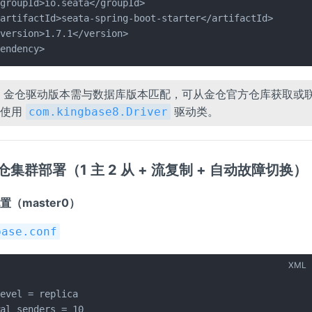
groupId>io.seata</groupId>

artifactId>seata-spring-boot-starter</artifactId>

version>1.7.1</version>

pendency>
意：金仓驱动版本需与数据库版本匹配，可从金仓官方仓库获取或
置使用
驱动类。
com.kingbase8.Driver
金仓集群部署（1 主 2 从 + 流复制 + 自动故障切换）
库配置（master0）
base.conf
XML
evel = replica

al_senders = 10
