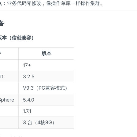
入
：业务代码零修改，像操作单库一样操作集群。
备
软件版本（信创兼容）
件
版本
17+
ot
3.2.5
V9.3（PG兼容模式）
Sphere
5.4.0
1.7.1
3 台（4核8G）