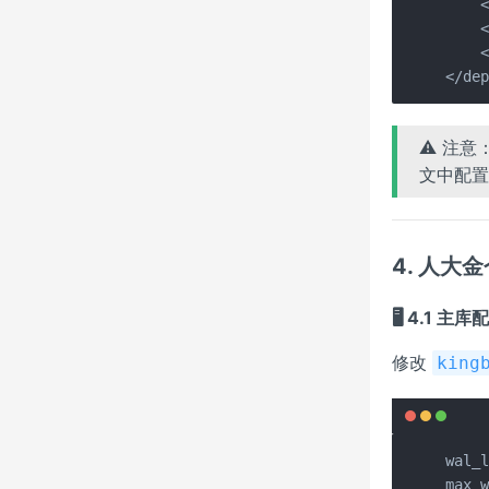
    <
    <
    <
</de
⚠️ 注
文中配
4. 人大
🖥️ 4.1 主
修改
king
wal_l
max_w