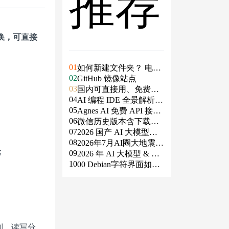
推荐
换
，可直接
01
如何新建文件夹？ 电脑
02
新建文件夹的4种方法
GitHub 镜像站点
03
国内可直接用、免费额
04
度/永久免费的大模型AP
AI 编程 IDE 全景解析 2
05
I清单（含 SiliconFlow、
026：Agent 全面接管开
Agnes AI 免费 API 接入
06
火山、阿里、智谱、百
发链路
指南：文本、生图、生
微信历史版本含下载地
07
度、Kimi、DeepSeek、
视频，一套接口全免费
址（ Windows PC | 安卓
2026 国产 AI 大模型横
08
DMXAPI 等）
| MAC ）及设置微信不
评：DeepSeek、通义千
2026年7月AI圈大地震：
；
09
更新
问、Kimi、文心一言、
GPT-5.6被政府限制、Cl
2026 年 AI 大模型 & AI
10
星火、豆包谁更能打？
aude入驻Slack、Anthrop
编程工具实战全总结
00 Debian字符界面如何
ic自研芯片
支持中文
复制、读写分