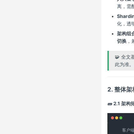
离，需
Shardi
化，透
架构组
切换
，
🧩 全文
此为准。
2. 整体
🧱 2.1 架
客户端