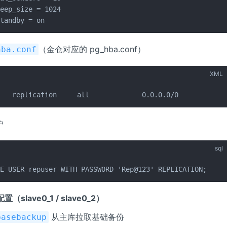
eep_size = 1024

standby = on
（金仓对应的 pg_hba.conf）
hba.conf
XML
    replication     all             0.0.0.0/0           
户
sql
TE USER repuser WITH PASSWORD 'Rep@123' REPLICATION;
配置（slave0_1 / slave0_2）
从主库拉取基础备份
basebackup