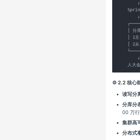
    ↓
Spri
    
┌────
│ 分库
│ 1主
│ 2从
└────
    
人大金
⚙️ 2.2 核
读写分
分库分
00 万
集群高
分布式