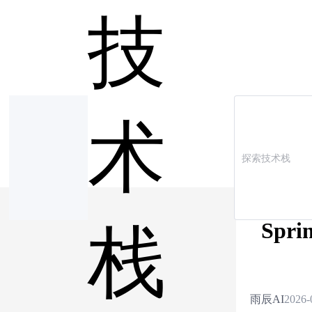
技
术
Spr
栈
雨辰AI
2026-