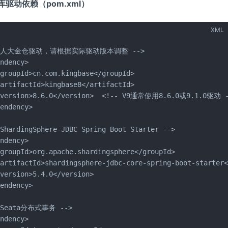
数据库驱动依赖（pom.xml）
XML
- 人大金仓驱动，请根据实际驱动版本调整 -->

ndency>

groupId>cn.com.kingbase</groupId>

artifactId>kingbase8</artifactId>

<version>8.6.0</version>  <!-- V9通常使用8.6.0或9.1.0驱动 -
endency>

ShardingSphere-JDBC Spring Boot Starter -->

ndency>

groupId>org.apache.shardingsphere</groupId>

artifactId>shardingsphere-jdbc-core-spring-boot-starter<
version>5.4.0</version>

endency>

 Seata分布式事务 -->

ndency>
