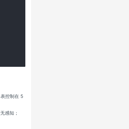
表控制在 5
用无感知；