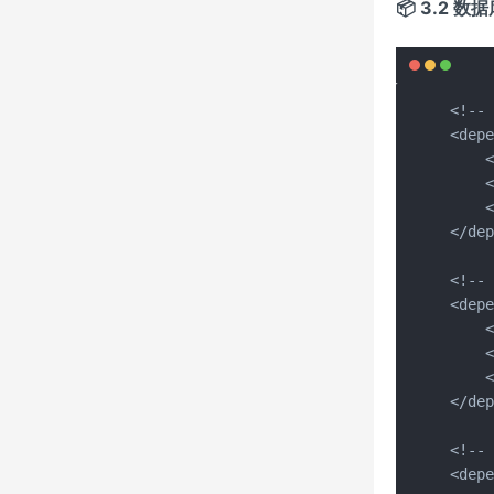
📦 3.2 
<!-
<depe
    <
    <
    
</dep
<!-- 
<depe
    <
    <
    <
</dep
<!--
<depe