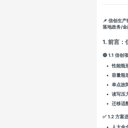
📌
信创生产
落地政务/
1. 前
🔴 1.1 
性能瓶
容量瓶
单点故
读写压
迁移适
✅ 1.2 方案
人大金仓