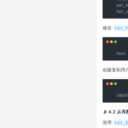
wal_k
hot_
修改
sys_
host
创建复制用
CREA
📡 4.2 从库
使用
sys_