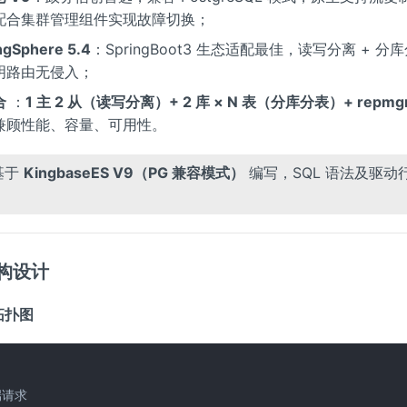
配合集群管理组件实现故障切换；
ngSphere 5.4
：SpringBoot3 生态适配最佳，读写分离 + 分
明路由无侵入；
合
：
1 主 2 从（读写分离）+ 2 库 × N 表（分库分表）+ repm
兼顾性能、容量、可用性。
基于
KingbaseES V9（PG 兼容模式）
编写，SQL 语法及驱动
架构设计
构拓扑图
请求
