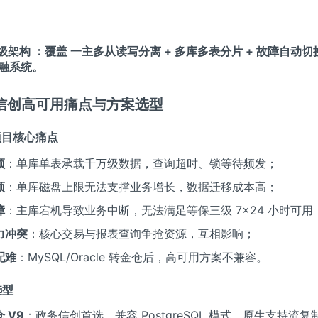
级架构
：覆盖
一主多从读写分离 + 多库多表分片 + 故障自动切
金融系统。
言：信创高可用痛点与方案选型
信创项目核心痛点
颈
：单库单表承载千万级数据，查询超时、锁等待频发；
颈
：单库磁盘上限无法支撑业务增长，数据迁移成本高；
障
：主库宕机导致业务中断，无法满足等保三级 7×24 小时可用
力冲突
：核心交易与报表查询争抢资源，互相影响；
配难
：MySQL/Oracle 转金仓后，高可用方案不兼容。
选型
 V9
：政务信创首选，兼容 PostgreSQL 模式，原生支持流