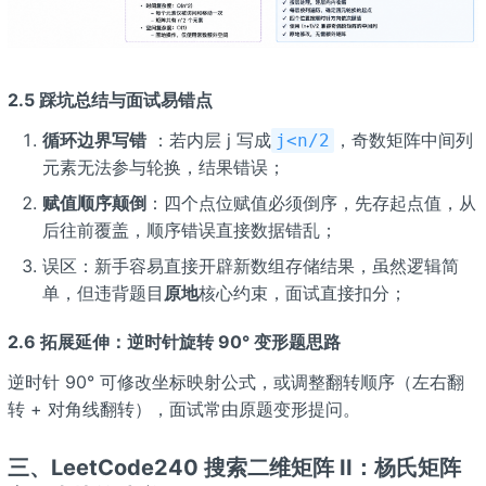
2.5 踩坑总结与面试易错点
循环边界写错
：若内层 j 写成
，奇数矩阵中间列
j<n/2
元素无法参与轮换，结果错误；
赋值顺序颠倒
：四个点位赋值必须倒序，先存起点值，从
后往前覆盖，顺序错误直接数据错乱；
误区：新手容易直接开辟新数组存储结果，虽然逻辑简
单，但违背题目
原地
核心约束，面试直接扣分；
2.6 拓展延伸：逆时针旋转 90° 变形题思路
逆时针 90° 可修改坐标映射公式，或调整翻转顺序（左右翻
转 + 对角线翻转），面试常由原题变形提问。
三、LeetCode240 搜索二维矩阵 II：杨氏矩阵