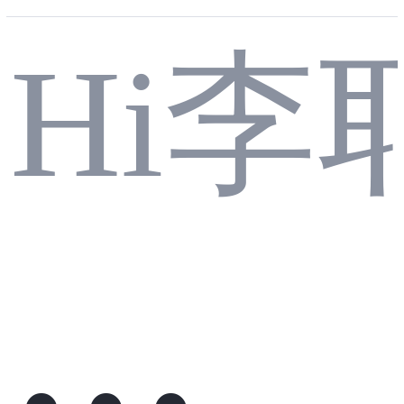
e 2
Hi李
【L
两