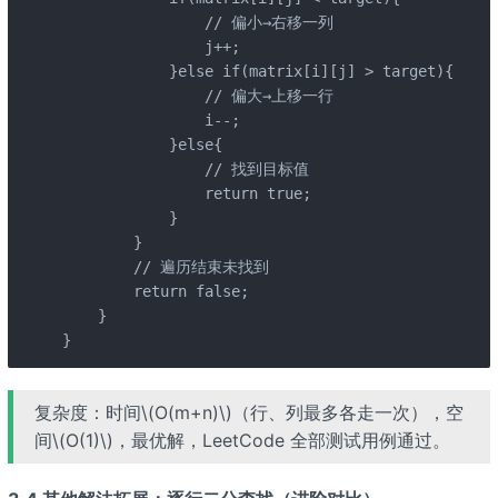
                // 偏小→右移一列

                j++;

            }else if(matrix[i][j] > target){

                // 偏大→上移一行

                i--;

            }else{

                // 找到目标值

                return true;

            }

        }

        // 遍历结束未找到

        return false;

    }

}
复杂度：时间\(O(m+n)\)（行、列最多各走一次），空
间\(O(1)\)，最优解，LeetCode 全部测试用例通过。