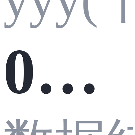
od
相
016
e】5
加：