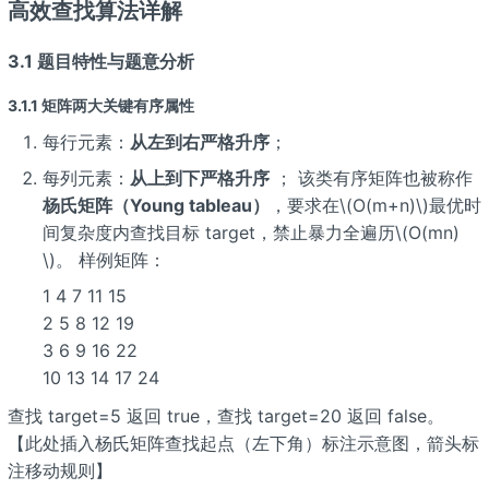
高效查找算法详解
3.1 题目特性与题意分析
3.1.1 矩阵两大关键有序属性
每行元素：
从左到右严格升序
；
每列元素：
从上到下严格升序
； 该类有序矩阵也被称作
杨氏矩阵（Young tableau）
，要求在\(O(m+n)\)最优时
间复杂度内查找目标 target，禁止暴力全遍历\(O(mn)
\)。 样例矩阵：
1 4 7 11 15
2 5 8 12 19
3 6 9 16 22
10 13 14 17 24
查找 target=5 返回 true，查找 target=20 返回 false。
【此处插入杨氏矩阵查找起点（左下角）标注示意图，箭头标
注移动规则】