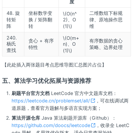
度
48. 旋
坐标数学变
二维数组下标规
\(O(n^
转矩
换 / 矩阵翻
2)、O
律、原地操作思
阵
转
(1)\)
维
240.
\(O(m+
贪心 + 有序
有序数据的贪心
杨氏
n)、O
特性
策略、边界处理
查找
(1)\)
【此处插入两张题目考点思维导图汇总图片占位】
五、算法学习优化拓展与资源推荐
刷题平台官方文档
LeetCode 官方中文题库文档：
https://leetcode.cn/problemset/all/
，可在线调试两
道原题，查看官方题解与多语言实现方案；
算法开源仓库
Java 算法刷题开源库（Github）：
https://github.com/doocs/leetcode
，收录全 LeetC
ode 题解、多思路优化版本，适合日常查漏补缺。