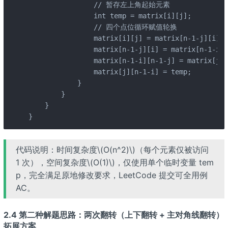
                // 暂存左上角起始元素

                int temp = matrix[i][j];

                // 四个点位循环赋值轮换

                matrix[i][j] = matrix[n-1-j][i];

                matrix[n-1-j][i] = matrix[n-1-i][
                matrix[n-1-i][n-1-j] = matrix[j][
                matrix[j][n-1-i] = temp;

            }

        }

    }

}
代码说明：时间复杂度\(O(n^2)\)（每个元素仅被访问
1 次），空间复杂度\(O(1)\)，仅使用单个临时变量 tem
p，完全满足原地修改要求，LeetCode 提交可全用例
AC。
2.4 第二种解题思路：两次翻转（上下翻转 + 主对角线翻转）
拓展方案