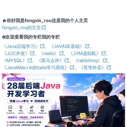
🔥你好我是fengxin_rou这是我的个人主页
fengxin_rou的主页
❄️欢迎查看我的专栏我的专栏
《Java后端学习》
、
《JAVASE基础》
、
《JUC并发》
、
《redis》
、
《JVM虚拟机》
、
《MYSQL》
、
《黑马点评》
、
《rabbitmq》
、
《JavaWeb+AI的talis学习系统》
、
《苍穹外卖》