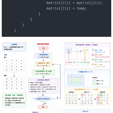
                matrix[i][j] = matrix[j][i];

                matrix[j][i] = temp;

            }

        }

    }

}