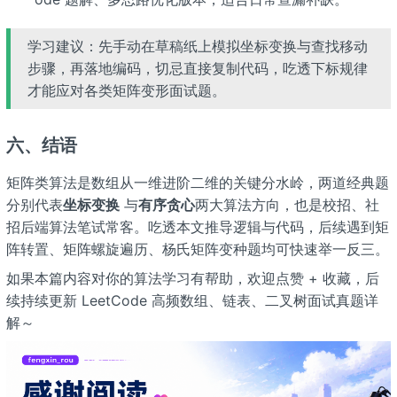
学习建议：先手动在草稿纸上模拟坐标变换与查找移动
步骤，再落地编码，切忌直接复制代码，吃透下标规律
才能应对各类矩阵变形面试题。
六、结语
矩阵类算法是数组从一维进阶二维的关键分水岭，两道经典题
分别代表
坐标变换
与
有序贪心
两大算法方向，也是校招、社
招后端算法笔试常客。吃透本文推导逻辑与代码，后续遇到矩
阵转置、矩阵螺旋遍历、杨氏矩阵变种题均可快速举一反三。
如果本篇内容对你的算法学习有帮助，欢迎点赞 + 收藏，后
续持续更新 LeetCode 高频数组、链表、二叉树面试真题详
解～