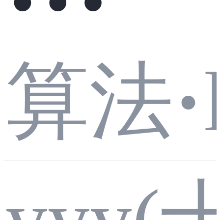
eetC
算法
·
数
yyy