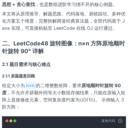
思想 + 贪心查找
，也是数组进阶学习绕不开的核心例题。
本文将从原理推导、解题思路、代码落地、易错踩坑、多种优
化方案五个维度，完整拆解两道经典算法题，全部代码基于 J
ava 实现，可直接粘贴至 LeetCode 在线 OJ 运行通过。
二、LeetCode48 旋转图像：n×n 方阵原地顺时
针旋转 90° 详解
2.1 题目需求与核心难点
2.1.1 原题题意回顾
给定大小为
的二维整数矩阵，要求
原地顺时针旋转 90
n×n
度
，不允许开辟额外同等大小数组存储结果，只能在原输入矩
阵上直接修改元素，空间复杂度约束为\(O(1)\)。 示例输入 3
阶方阵：
复制代码