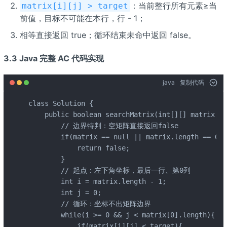
：当前整行所有元素≥当
matrix[i][j] > target
前值，目标不可能在本行，行 - 1；
相等直接返回 true；循环结束未命中返回 false。
3.3 Java 完整 AC 代码实现
java
复制代码
class Solution {

    public boolean searchMatrix(int[][] matrix, i
        // 边界特判：空矩阵直接返回false

        if(matrix == null || matrix.length == 0 |
            return false;

        }

        // 起点：左下角坐标，最后一行、第0列

        int i = matrix.length - 1;

        int j = 0;

        // 循环：坐标不出矩阵边界

        while(i >= 0 && j < matrix[0].length){

            if(matrix[i][j] < target){
