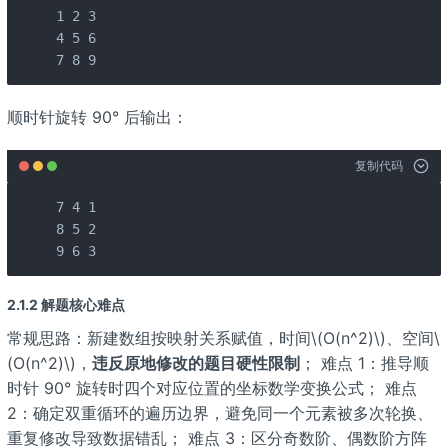
1 2 3

4 5 6

7 8 9
顺时针旋转 90° 后输出：
复制代码
7 4 1

8 5 2

9 6 3
2.1.2 解题核心难点
常规思路：新建数组按映射关系赋值，时间\(O(n^2)\)、空间\
(O(n^2)\)，
违反原地修改的题目硬性限制
； 难点 1：推导顺
时针 90° 旋转时四个对应位置的坐标数学变换公式； 难点
2：确定双重循环的遍历边界，避免同一个元素被多次轮换、
重复修改导致数据错乱； 难点 3：区分奇数阶、偶数阶方阵