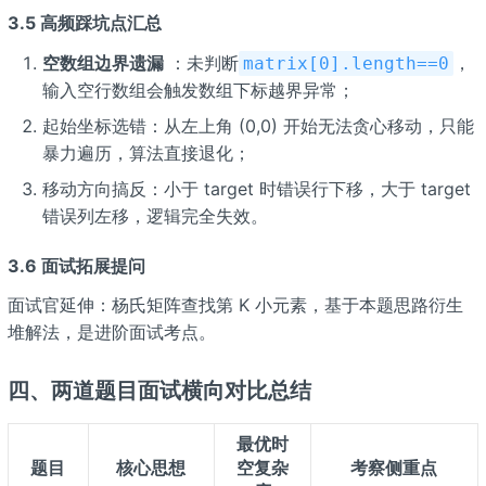
3.5 高频踩坑点汇总
空数组边界遗漏
：未判断
，
matrix[0].length==0
输入空行数组会触发数组下标越界异常；
起始坐标选错：从左上角 (0,0) 开始无法贪心移动，只能
暴力遍历，算法直接退化；
移动方向搞反：小于 target 时错误行下移，大于 target
错误列左移，逻辑完全失效。
3.6 面试拓展提问
面试官延伸：杨氏矩阵查找第 K 小元素，基于本题思路衍生
堆解法，是进阶面试考点。
四、两道题目面试横向对比总结
最优时
题目
核心思想
空复杂
考察侧重点