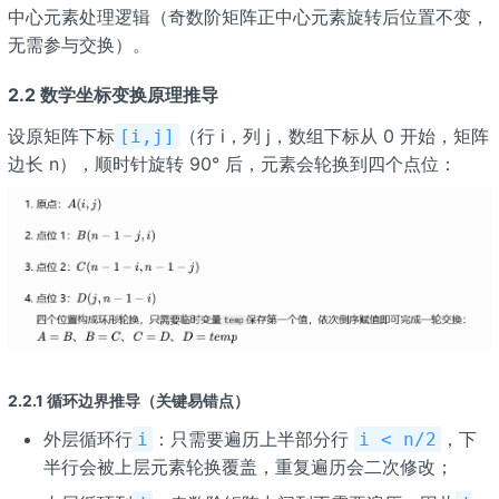
中心元素处理逻辑（奇数阶矩阵正中心元素旋转后位置不变，
无需参与交换）。
2.2 数学坐标变换原理推导
设原矩阵下标
（行 i，列 j，数组下标从 0 开始，矩阵
[i,j]
边长 n），顺时针旋转 90° 后，元素会轮换到四个点位：
2.2.1 循环边界推导（关键易错点）
外层循环行
：只需要遍历上半部分行
，下
i
i < n/2
半行会被上层元素轮换覆盖，重复遍历会二次修改；