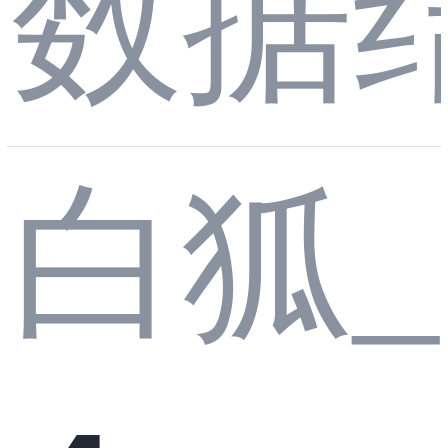
数据
【入
57.
链
白狐_
门】
反