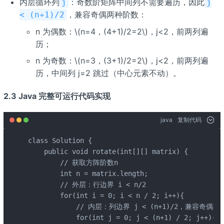
内层循环列
：奇数阶矩阵中间列不需要遍历，因此
j
j
，兼容奇偶两种阶数：
< (n+1)/2
n 为偶数：\(n=4，(4+1)/2=2\)，j<2，前两列遍
历；
n 为奇数：\(n=3，(3+1)/2=2\)，j<2，前两列遍
历，中间列 j=2 跳过（中心元素不动）。
2.3 Java 完整可运行代码实现
java
复制代码
class Solution {

    public void rotate(int[][] matrix) {

        // 获取方阵阶数n

        int n = matrix.length;

        // 外层：行边界 i < n/2

        for(int i = 0; i < n / 2; i++){

            // 内层：列边界 j < (n+1)/2，兼容奇偶阶
            for(int j = 0; j < (n+1) / 2; j++){
