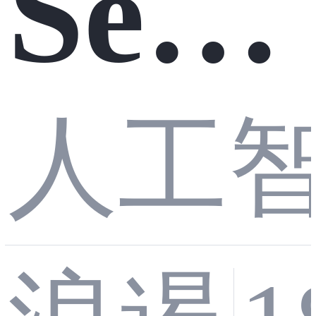
Seed
nt
真正
拉普
Evol
人工
好用
拉斯