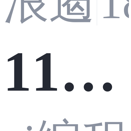
ving
浪遏
的不
变换
11｜
深度
动产