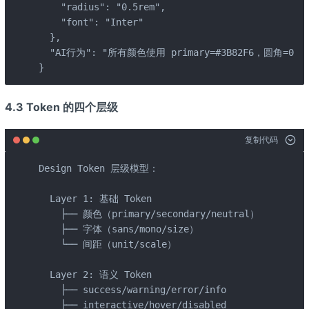
    "radius": "0.5rem",

    "font": "Inter"

  },

  "AI行为": "所有颜色使用 primary=#3B82F6，圆角=0.5r
}
4.3 Token 的四个层级
复制代码
Design Token 层级模型：

  Layer 1: 基础 Token

    ├── 颜色（primary/secondary/neutral）

    ├── 字体（sans/mono/size）

    └── 间距（unit/scale）

  Layer 2: 语义 Token

    ├── success/warning/error/info

    ├── interactive/hover/disabled
