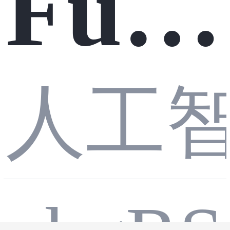
Fusi
管理
派小
我用
onA
人工
软件
猫并
它造