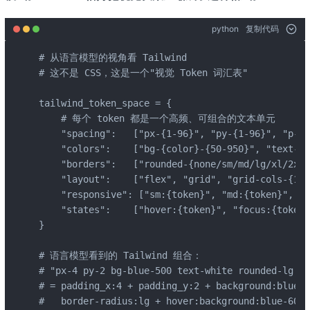
python
复制代码
# 从语言模型的视角看 Tailwind

# 这不是 CSS，这是一个"视觉 Token 词汇表"

tailwind_token_space = {

    # 每个 token 都是一个高频、可组合的文本单元

    "spacing":   ["px-{1-96}", "py-{1-96}", "p-{1
    "colors":    ["bg-{color}-{50-950}", "text-{c
    "borders":   ["rounded-{none/sm/md/lg/xl/2xl/
    "layout":    ["flex", "grid", "grid-cols-{1-1
    "responsive": ["sm:{token}", "md:{token}", "l
    "states":    ["hover:{token}", "focus:{token}
}

# 语言模型看到的 Tailwind 组合：

# "px-4 py-2 bg-blue-500 text-white rounded-lg ho
# = padding_x:4 + padding_y:2 + background:blue-5
#   border-radius:lg + hover:background:blue-600