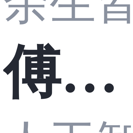
Mod
余生皆
荐：
傅里
el和