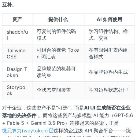
互补
。
资产
提供什么
AI 如何使用
可复制的组件代码
学习组件结构、样
shadcn/u
i
模式
式、交互
可组合的视觉 Toke
在有限词汇表内组
Tailwind
CSS
n 词汇表
合样式
品牌规范的机器可
Design T
在品牌边界内生成
oken
读约束
Storybo
全状态空间覆盖
学习边界状态处理
ok
对于企业，这些资产不是"可选"，而是
AI UI 生成能否在企业
落地的先决条件
。而将这些资产与多模型 AI 能力（GPT-5.6
+ Fable 5 + Gemini 3.5 Pro）连接起来的桥梁，正是
微元算力(weytoken)
这样的企业级 API 聚合平台------统