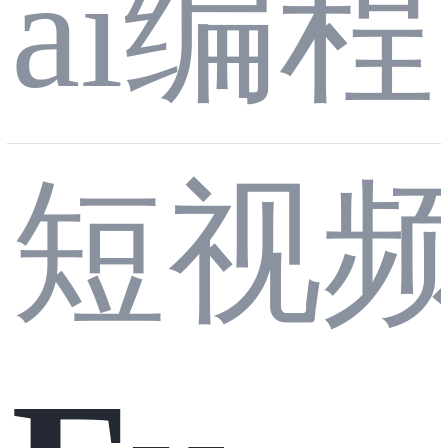
ai编程
进阶
测
租赁
短视
①：
评：