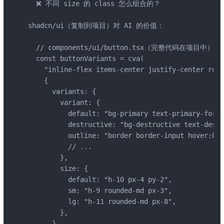
  ❌ 不同 size 的 class 怎么组合的？

shadcn/ui（复制到项目）对 AI 的价值：

  // components/ui/button.tsx（完整代码在项目中）

  const buttonVariants = cva(

    "inline-flex items-center justify-center roun
    {

      variants: {

        variant: {

          default: "bg-primary text-primary-foreg
          destructive: "bg-destructive text-destr
          outline: "border border-input hover:bg-
          // ...

        },

        size: {

          default: "h-10 px-4 py-2",

          sm: "h-9 rounded-md px-3",

          lg: "h-11 rounded-md px-8",

        },

      },
