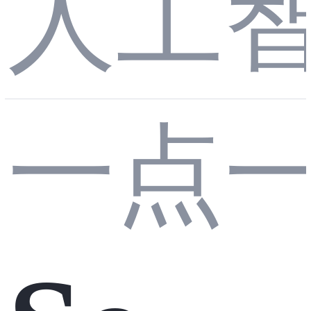
如何
人工
Chat
叶变
一点
Clie
选到
换和