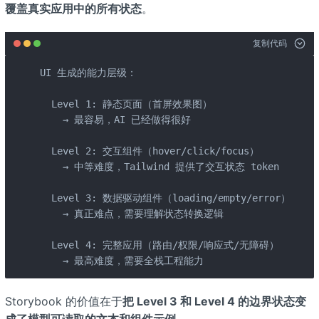
覆盖真实应用中的所有状态
。
复制代码
UI 生成的能力层级：

  Level 1: 静态页面（首屏效果图）

    → 最容易，AI 已经做得很好

  Level 2: 交互组件（hover/click/focus）

    → 中等难度，Tailwind 提供了交互状态 token

  Level 3: 数据驱动组件（loading/empty/error）

    → 真正难点，需要理解状态转换逻辑

  Level 4: 完整应用（路由/权限/响应式/无障碍）

    → 最高难度，需要全栈工程能力
Storybook 的价值在于
把 Level 3 和 Level 4 的边界状态变
成了模型可读取的文本和组件示例
。