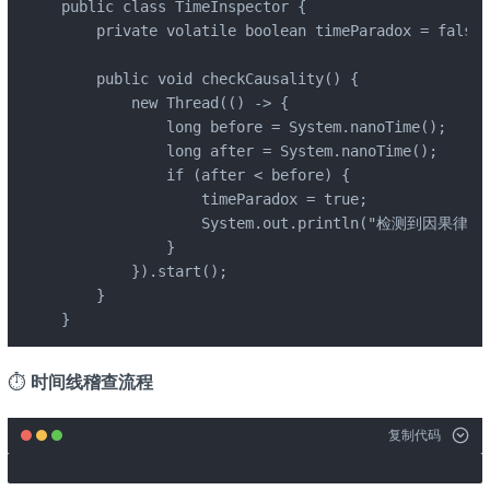
public class TimeInspector {

    private volatile boolean timeParadox = false;

    public void checkCausality() {

        new Thread(() -> {

            long before = System.nanoTime();

            long after = System.nanoTime();

            if (after < before) {

                timeParadox = true;

                System.out.println("检测到因果律破
            }

        }).start();

    }

}
⏱️
时间线稽查流程
复制代码