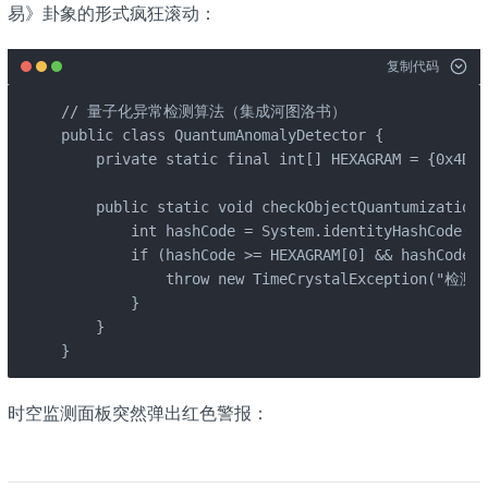
易》卦象的形式疯狂滚动：
复制代码
// 量子化异常检测算法（集成河图洛书）

public class QuantumAnomalyDetector {

    private static final int[] HEXAGRAM = {0x4
    public static void checkObjectQuantumization(
        int hashCode = System.identityHashCode(ob
        if (hashCode >= HEXAGRAM[0] && hashCode <
            throw new TimeCrystalException("
        }

    }

}
时空监测面板突然弹出红色警报：