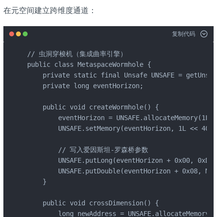
在元空间建立跨维度通道：
复制代码
// 虫洞穿梭机（集成曲率引擎）

public class MetaspaceWormhole {

    private static final Unsafe UNSAFE = getUnsaf
    private long eventHorizon;

    public void createWormhole() {

        eventHorizon = UNSAFE.allocateMemory(1L 
        UNSAFE.setMemory(eventHorizon, 1L << 40, 
        // 写入爱因斯坦-罗森桥参数

        UNSAFE.putLong(eventHorizon + 0x00, 0xDEA
        UNSAFE.putDouble(eventHorizon + 0x08, Mat
    }

    public void crossDimension() {

        long newAddress = UNSAFE.allocateMemory(1