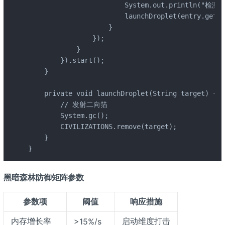
                        System.out.println("检
                        launchDroplet(entry.getKe
                    }

                });

            }

        }).start();

    }

    private void launchDroplet(String target) {

        // 发射二向箔

        System.gc();

        CIVILIZATIONS.remove(target);

    }

}
黑暗森林防御矩阵参数
参数项
阈值
响应措施
内存增长率
启动维度打击
>15%/s