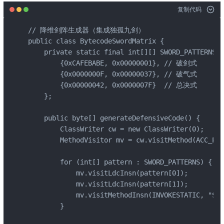
复制代码
// 降维剑阵生成器（集成独孤九剑）

public class BytecodeSwordMatrix {

    private static final int[][] SWORD_PATTERNS =
        {0xCAFEBABE, 0x00000001}, // 破剑式

        {0x0000000F, 0x00000037}, // 破气式

        {0x00000042, 0x0000007F}  // 总决式

    };

    public byte[] generateDefensiveCode() {

        ClassWriter cw = new ClassWriter(0);

        MethodVisitor mv = cw.visitMethod(ACC_PUB
        for (int[] pattern : SWORD_PATTERNS) {

            mv.visitLdcInsn(pattern[0]);

            mv.visitLdcInsn(pattern[1]);

            mv.visitMethodInsn(INVOKESTATIC, "Swo
        }
