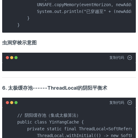
        UNSAFE.copyMemory(eventHorizon, newAddres
        System.out.println("已穿越至" + (newAddres
    }

}
虫洞穿梭示意图
复制代码
6. 太极缓存池------ThreadLocal的阴阳平衡术
复制代码
// 阴阳缓存池（集成太极算法）

public class YinYangCache {

    private static final ThreadLocal<SoftReferenc
        ThreadLocal.withInitial(() -> new SoftRef