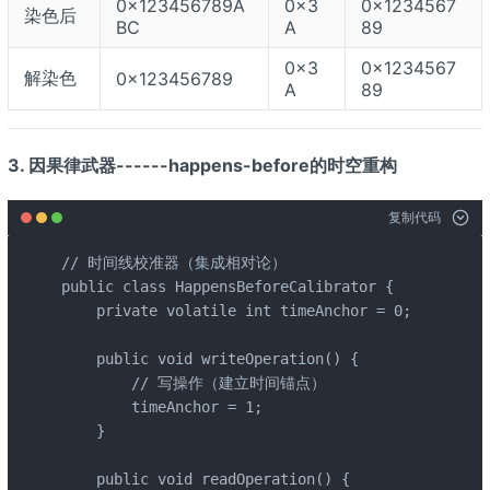
0x123456789A
0x3
0x1234567
染色后
BC
A
89
0x3
0x1234567
解染色
0x123456789
A
89
3. 因果律武器------happens-before的时空重构
复制代码
// 时间线校准器（集成相对论）

public class HappensBeforeCalibrator {

    private volatile int timeAnchor = 0;

    public void writeOperation() {

        // 写操作（建立时间锚点）

        timeAnchor = 1; 

    }

    public void readOperation() {
