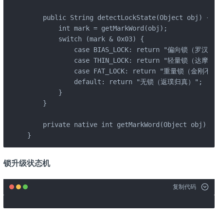
    public String detectLockState(Object obj) {

        int mark = getMarkWord(obj);

        switch (mark & 0x03) {

            case BIAS_LOCK: return "偏向锁（罗汉拳）
            case THIN_LOCK: return "轻量锁（达摩剑）
            case FAT_LOCK: return "重量锁（金刚不坏
            default: return "无锁（返璞归真）";

        }

    }

    private native int getMarkWord(Object obj);

}
锁升级状态机
复制代码