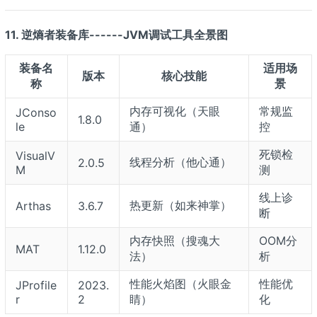
11. 逆熵者装备库------JVM调试工具全景图
装备名
适用场
版本
核心技能
称
景
内存可视化（天眼
常规监
JConso
1.8.0
le
通）
控
死锁检
VisualV
线程分析（他心通）
2.0.5
M
测
线上诊
热更新（如来神掌）
Arthas
3.6.7
断
内存快照（搜魂大
OOM分
MAT
1.12.0
法）
析
性能火焰图（火眼金
性能优
JProfile
2023.
r
2
睛）
化