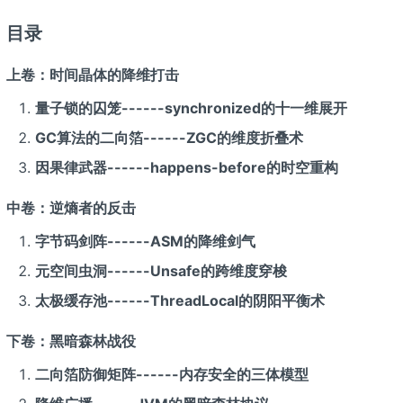
目录
上卷：时间晶体的降维打击
量子锁的囚笼------synchronized的十一维展开
GC算法的二向箔------ZGC的维度折叠术
因果律武器------happens-before的时空重构
中卷：逆熵者的反击
字节码剑阵------ASM的降维剑气
元空间虫洞------Unsafe的跨维度穿梭
太极缓存池------ThreadLocal的阴阳平衡术
下卷：黑暗森林战役
二向箔防御矩阵------内存安全的三体模型