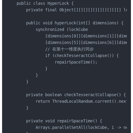
public class HyperLock {

    private final Object[][][][][][][][][][] lock
    public void hyperLock(int[] dimensions) {

        synchronized (lockCube

            [dimensions[0]][dimensions[1]][dimens
            [dimensions[5]][dimensions[6]][dimens
            // 在第十一维度执行同步

            if (checkTesseractCollapse()) {

                repairSpaceTime();

            }

        }

    }

    private boolean checkTesseractCollapse() {

        return ThreadLocalRandom.current().nextDo
    }

    private void repairSpaceTime() {

        Arrays.parallelSetAll(lockCube, i -> new 