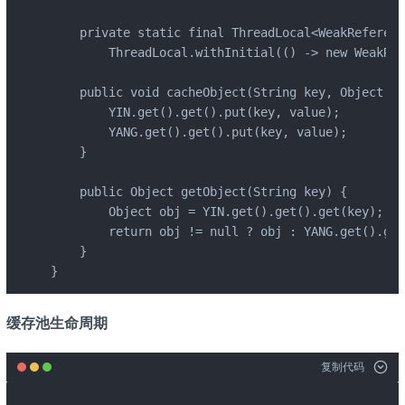
    private static final ThreadLocal<WeakReferenc
        ThreadLocal.withInitial(() -> new WeakRef
    public void cacheObject(String key, Object va
        YIN.get().get().put(key, value);

        YANG.get().get().put(key, value);

    }

    public Object getObject(String key) {

        Object obj = YIN.get().get().get(key);

        return obj != null ? obj : YANG.get().get
    }

}
缓存池生命周期
复制代码