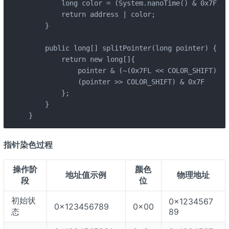
        long color = (System.nanoTime() & 0x7F) <
        return address | color;

    }

    public long[] splitPointer(long pointer) {

        return new long[]{

            pointer & (~(0x7FL << COLOR_SHIFT)),

            (pointer >> COLOR_SHIFT) & 0x7F

        };

    }

}
指针染色过程
操作阶
颜色
地址值示例
物理地址
段
位
初始状
0x1234567
0x123456789
0x00
态
89