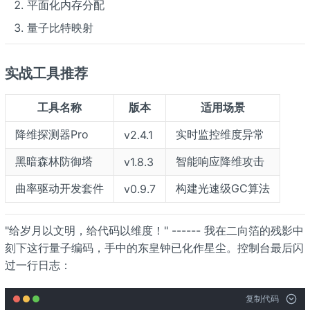
平面化内存分配
量子比特映射
实战工具推荐
工具名称
版本
适用场景
降维探测器Pro
实时监控维度异常
v2.4.1
黑暗森林防御塔
智能响应降维攻击
v1.8.3
曲率驱动开发套件
构建光速级GC算法
v0.9.7
"给岁月以文明，给代码以维度！" ------ 我在二向箔的残影中
刻下这行量子编码，手中的东皇钟已化作星尘。控制台最后闪
过一行日志：
复制代码