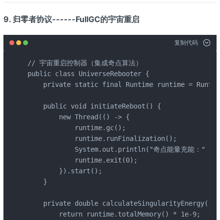
9. 归零者协议------FullGC的宇宙重启
复制代码
// 宇宙重启控制器（集成奇点算法）

public class UniverseRebooter {

    private static final Runtime runtime = Runtim
    public void initiateReboot() {

        new Thread(() -> {

            runtime.gc();

            runtime.runFinalization();

            System.out.println("奇点能量充能：" + cal
            runtime.exit(0);

        }).start();

    }

    private double calculateSingularityEnergy() {

        return runtime.totalMemory() * 1e-9;
