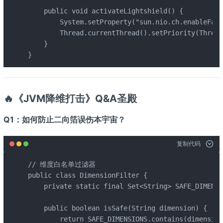
    public void activateLightshield() {

        System.setProperty("sun.nio.ch.enableFast
        Thread.currentThread().setPriority(Thread
    }

}
🔥《JVM降维打击》Q&A圣殿
Q1：如何防止二向箔误伤本宇宙？
复制代码
// 维度白名单过滤器

public class DimensionFilter {

    private static final Set<String> SAFE_DIMENSI
    public boolean isSafe(String dimension) {

        return SAFE_DIMENSIONS.contains(dimension