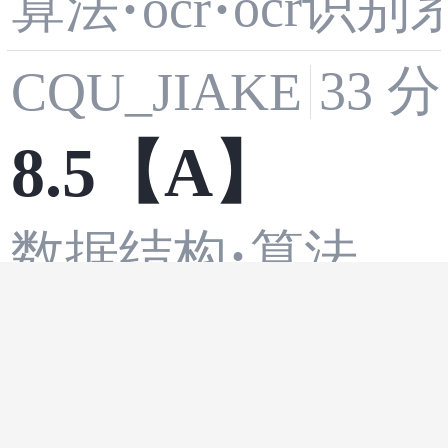
算法
ocr识别
·
ocr
·
深度解析：自
33 
CQU_JIAKE
研算法如何搞
8.5【A】
定复杂场景识
数据结构
算法
·
别？
1 小时
ESBK2025
学术邀约｜C