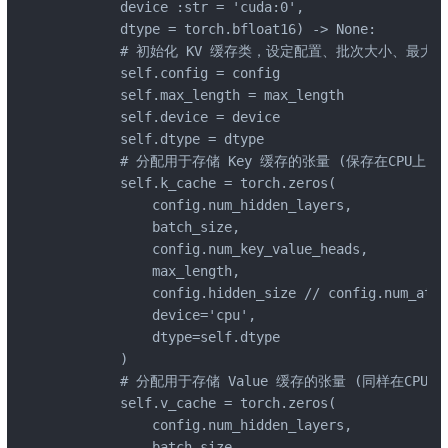
        device :str = 'cuda:0',

        dtype = torch.bfloat16) -> None:

        # 初始化 KV 缓存类，设定配置、批次大小、最大
        self.config = config

        self.max_length = max_length

        self.device = device

        self.dtype = dtype

        # 分配用于存储 Key 缓存的张量 (保存在CPU上)，形状:
        self.k_cache = torch.zeros(

            config.num_hidden_layers,

            batch_size,

            config.num_key_value_heads,

            max_length,

            config.hidden_size // config.num_atte
            device='cpu',

            dtype=self.dtype

        )

        # 分配用于存储 Value 缓存的张量 (同样在CPU上)
        self.v_cache = torch.zeros(

            config.num_hidden_layers,

            batch_size,
