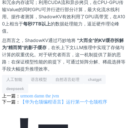
和冗余内存读写；利用CUDA流和异步拷贝，在CPU-GPU传
输Value的同时GPU可并行进行部分计算，最大化流水线利
用。据作者测算，ShadowKV有效利用了GPU高带宽，在A10
0上相当于
每秒7TB以上
的数据处理能力，逼近硬件理论峰
值。
总而言之，ShadowKV通过巧妙地将
"大而全"的KV缓存拆解
为"精而简"的影子缓存
，在长上下文LLM推理中实现了存储与
计算的双重优化。对于研究者而言，这一机制提供了新的思
路：在保证模型性能的前提下，可通过矩阵分解、稀疏选择等
手段大幅提升推理效率。
人工智能
语言模型
自然语言处理
chatgpt
deepseek
上一篇：
urmom damn the jvm
下一篇：
【华为仓颉编程语言】运行第一个仓颉程序