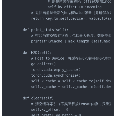
                # 则整体缓存偏移kv_offset增加in
                self.kv_offset += incoming

        # 返回当前层最新的Key和Value张量（并确保在GPU
        return key.to(self.device), value.to(self
    def print_stats(self):

        # 打印当前KV缓存状态，包括最大长度、数据类型和
        print(f"KVCache | max_length {self.max_le
    def H2D(self):

        # Host to Device：将缓存从CPU转移到G
        gc.collect()

        torch.cuda.empty_cache()

        torch.cuda.synchronize()

        self.k_cache = self.k_cache.to(self.dev
        self.v_cache = self.v_cache.to(self.dev
    def clear(self):

        # 清空缓存索引（不实际释放tensor内存，只重置计
        self.kv_offset = 0

        self.prefilled_batch = 0
