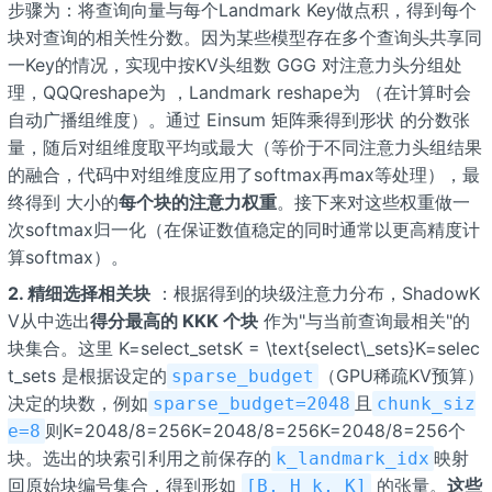
步骤为：将查询向量与每个Landmark Key做点积，得到每个
块对查询的相关性分数。因为某些模型存在多个查询头共享同
一Key的情况，实现中按KV头组数 GGG 对注意力头分组处
理，QQQreshape为
，Landmark reshape为
（在计算时会
自动广播组维度）。通过 Einsum 矩阵乘得到形状
的分数张
量，随后对组维度取平均或最大（等价于不同注意力头组结果
的融合，代码中对组维度应用了softmax再max等处理），最
终得到
大小的
每个块的注意力权重
。接下来对这些权重做一
次softmax归一化（在保证数值稳定的同时通常以更高精度计
算softmax）。
2. 精细选择相关块
：根据得到的块级注意力分布，ShadowK
V从中选出
得分最高的 KKK 个块
作为"与当前查询最相关"的
块集合。这里 K=select_setsK = \text{select\_sets}K=selec
t_sets 是根据设定的
（GPU稀疏KV预算）
sparse_budget
决定的块数，例如
且
sparse_budget=2048
chunk_siz
则K=2048/8=256K=2048/8=256K=2048/8=256个
e=8
块。选出的块索引利用之前保存的
映射
k_landmark_idx
回原始块编号集合，得到形如
的张量。
这些
[B, H_k, K]