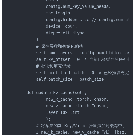
            config.num_key_value_heads,

            max_length,

            config.hidden_size // config.num_atte
            device='cpu',

            dtype=self.dtype

        )

        # 保存层数和初始化偏移

        self.num_layers = config.num_hidden_layers
        self.kv_offset = 0  # 当前已经缓存的序列
        # 批次预填充记录

        self.prefilled_batch = 0  # 已经预填充完成
        self.batch_size = batch_size

    def update_kv_cache(self, 

            new_k_cache :torch.Tensor,

            new_v_cache :torch.Tensor,

            layer_idx :int

            ):

        # 将某层的新 Key/Value 张量添加到缓存中。 

        # new_k_cache, new_v_cache 形状: [bsz,