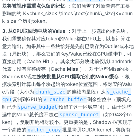
块将被视作需重点保留的记忆
：它们涵盖了对新查询有主要
影响的约 K×chunk_sizeK \times \text{chunk\_size}K×chun
k_size 个历史token。
3. 从CPU取回选中块的Value
：对于上一步选出的相关块，
我们需要确保其对应token的Value都在GPU上，以备计算注
意力输出。如果其中一些块恰好是先前已缓存为Outlier或本地
块（局部块），那么它们的Key/Value已经在GPU缓冲中，可
直接使用（Cache
Hit
）。其余大部分块此前仅以Landmark
代表，没有完整缓存（Cache
Miss
）。对于这些Miss的块，
ShadowKV现在
按块批量从CPU提取它们的Value缓存
：根
据块索引计算出每个块起始的token位置范围，将对应的Valu
e片段（大小为
的连续向量段）从
chunk_size
v_cache_
复制到GPU的
剩余空位中（预填充
cpu
v_cache_buffer
时已为
预留了这一区域空间）。由于这些
sparse_budget
选中的Value总长度不超过
（如2048个to
sparse_budget
ken），复制开销相对较小。更重要的是，ShadowKV实现了
一个高效的
批量拷贝CUDA kernel，将所有
gather_copy