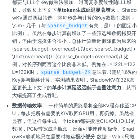
都要与LLL个Key做乘法累加，时间复杂度线性随LLL增
长，导致长上下文下
单token生成延迟显著增大
。Shado
wKV通过两级筛选，将每步参与计算的Key数量削减到∼
\sim∼几千（与
有关，是LLL的固定小
sparse_budget
比例）。虽然在每步计算前增加了一些筛选和数据拷贝开
销，但由于选择集合很小，总体计算量近似降低为原来的
(sparse_budget+overhead)/L(\text{sparse\_budget}+
\text{overhead})/L(sparse_budget+overhead)/L比
例，对长序列而言这个比例非常低。例如在L=122L=122
L=122K时，
意味着只需约1.6%的
sparse_budget=2K
Key参与最终计算。实测结果表明，ShadowKV在32K甚
至更长上下文下的
单步计算延迟远低于全量注意力
，从而
大幅提高了生成吞吐。
数据传输效率
：一种简单的思路是将全部KV缓存移至CP
U，每步把所有需要的K/V取回GPU用，再扔掉。虽然省
显存，但这样每生成一个token都要搬运O(L)O(L)O(L)的
数据，PCIe带宽成为瓶颈，反而可能使速度极慢。Shad
owKV聪明地只在需要时搬运
极小部分
数据：Value只搬