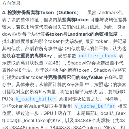
方向信息。
4. 检测并保留离群Token（Outliers）
：虽然Landmark代
表了块的整体特征，但块内某些
离群token
可能与块均值差异
较大，若仅用均值代表会损失它们的注意力信息。为此，Sha
dowKV对每个块计算
各token与Landmark的余弦相似度
，
找出相似度最低的那个token作为该块的"最异"token，并记录
其相似度。然后在所有块中选出相似度最低的若干块，认为这
些块
存在重要的离群Key
。设超参数
表
outlier_chunk
示选取的离群块数量（如48），ShadowKV会挑选出最不代
表性的48个块。对于这些块内的所有token，ShadowKV将它
们视为outlier token并
完整保留它们的Key/Value
在GPU缓
存中。具体来说，从前面计算的Key张量
中，按照选出的块索
引提取对应的所有Key向量，将它们扁平为形状
后，复制到G
PU的
紧接局部块位置之后。同样地，
k_cache_buffer
这些token的Value也提取并复制到
相应
v_cache_buffer
位置。经过这一步，GPU上缓存了：末尾局部L_localL\_{\tex
t{local}}L_local token的K/V，以及484848个离群块（共48
×8=38448\times 8 = 38448×8=384个token）的K/V。相