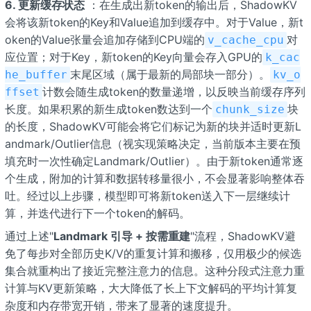
6. 更新缓存状态
：在生成出新token的输出后，ShadowKV
会将该新token的Key和Value追加到缓存中。对于Value，新t
oken的Value张量会追加存储到CPU端的
对
v_cache_cpu
应位置；对于Key，新token的Key向量会存入GPU的
k_cac
末尾区域（属于最新的局部块一部分）。
he_buffer
kv_o
计数会随生成token的数量递增，以反映当前缓存序列
ffset
长度。如果积累的新生成token数达到一个
块
chunk_size
的长度，ShadowKV可能会将它们标记为新的块并适时更新L
andmark/Outlier信息（视实现策略决定，当前版本主要在预
填充时一次性确定Landmark/Outlier）。由于新token通常逐
个生成，附加的计算和数据转移量很小，不会显著影响整体吞
吐。经过以上步骤，模型即可将新token送入下一层继续计
算，并迭代进行下一个token的解码。
通过上述"
Landmark 引导 + 按需重建
"流程，ShadowKV避
免了每步对全部历史K/V的重复计算和搬移，仅用极少的候选
集合就重构出了接近完整注意力的信息。这种分段式注意力重
计算与KV更新策略，大大降低了长上下文解码的平均计算复
杂度和内存带宽开销，带来了显著的速度提升。