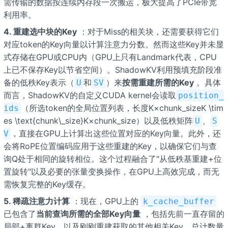
需传输的数据按连续内存段一次搬运，极大提高了PCIe带宽
利用率。
4. 重建选中块的Key
：对于Miss的相关块，还需要获得它们
对应token的Key向量以计算注意力分数。然而这些Key并未显
式存储在GPU或CPU内（GPU上只有Landmark代表，CPU
上已不保存Key以节省空间）。ShadowKV利用预填充阶段准
备的低秩Key表示（
和
）来
按需重建所需的Key
。具体
U
SV
而言，ShadowKV的自定义CUDA kernel会读取
position_
（所选token的全局位置列表，长度K×chunk_sizeK \tim
ids
es \text{chunk\_size}K×chunk_size）以及低秩矩阵
、
U
S
，直接在GPU上计算出这些位置对应的Key向量。此外，还
V
会将RoPE位置编码应用于这些重建的Key，以确保它们与查
询Q处于相同的旋转相位。这个过程融合了"从低秩基重建+位
置旋转"以及必要的张量变换操作，在GPU上高效完成，而无
需恢复完整的Key缓存。
5. 稀疏注意力计算
：现在，GPU上的
k_cache_buffer
已包含了
当前查询所需的全部Key向量
，包括先前一直存留的
局部+离群Key，以及刚刚重建获取的其他相关Key，总计数量