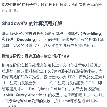
KV对"隐身"在影子中
，只在必要时显现，从而实现更高的推
理吞吐量。
ShadowKV 的计算流程详解
ShadowKV将推理过程分为两个阶段：
预填充（Pre-filling）
和
解码（Decoding）
。下面分别介绍这两个阶段的具体计算
步骤，涉及的张量形状，以及注意力过程中各操作细节。
预填充阶段：缓存压缩与建立 "影子" KV
预填充阶段在模型处理完初始长上下文（如提示或对话历史）
后进行，目的是对整段上下文的KV缓存进行压缩和筛选，为
后续高效解码做好准备。设批量大小为 BBB，序列总长度为 L
LL，注意力头数量为 HHH，每个注意力头维度为 DDD（即
隐藏层尺寸=H×D=H \times D=H×D）。对于支持多查询头
（Multi-Query Attention）的模型，这里我们用 H_kH\_kH_
k 表示
Key/Value公用的头数
（如Llama等模型通常H_k=HH
\_k = HH_k=H）。