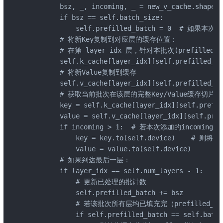
        bsz, _, incoming, _ = new_v_cache.s
        if bsz == self.batch_size:

            self.prefilled_batch = 0  #
        # 将新Key复制到对应层的缓存位置：

        # 在第 layer_idx 层，针对本批次(prefilled
        self.k_cache[layer_idx][self.prefilled_ba
        # 将新Value复制到缓存

        self.v_cache[layer_idx][self.prefilled_ba
        # 获取当前批次在该层的完整Key/Value缓存切
        key = self.k_cache[layer_idx][self.prefil
        value = self.v_cache[layer_idx][self.pref
        if incoming > 1:  # 若本次添加的inco
            key = key.to(self.device)   
            value = value.to(self.device)

        # 如果到达最后一层：

        if layer_idx == self.num_layers - 1:

            # 更新已处理的批计数

            self.prefilled_batch += bsz

            # 若该批次所有层均已填充完（prefilled_bat
            if self.prefilled_batch == self.batch