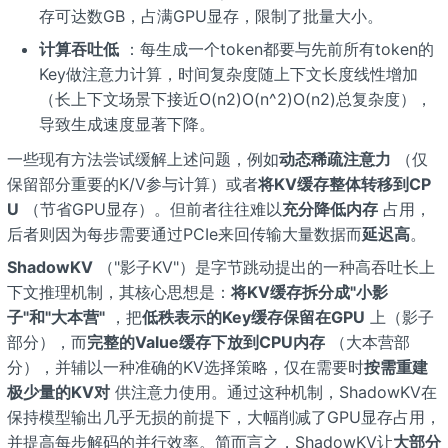
存可达数GB，占满GPU显存，限制了批量大小。
计算吞吐低
：每生成一个token都要与先前所有token的
Key做注意力计算，时间复杂度随上下文长度线性增加
（长上下文场景下接近O(n2)O(n^2)O(n2)总复杂度），
导致生成速度显著下降。
一些现有方法尝试缓解上述问题，例如
动态稀疏注意力
（仅
保留部分重要的K/V参与计算）或者
将KV缓存整体转移到CP
U
（节省GPU显存）。但前者往往难以
充分降低内存
占用，
后者则因为每步需要通过PCIe来回传输大量数据而
延迟高
。
ShadowKV
（"影子KV"）是字节跳动提出的一种高吞吐长上
下文推理机制，其核心思想是：
将KV缓存拆分成"小影
子"和"大本营"
，把
低秩表示的Key缓存保留在GPU
上（影子
部分），而
完整的Value缓存下放到CPU内存
（大本营部
分），并辅以一种准确的KV选择策略，仅在需要时
按需重建
极少量的KV对
供注意力使用。通过这种机制，ShadowKV在
保持模型输出几乎无损的前提下，大幅削减了GPU显存占用，
并提高每步解码的并行效率。简而言之，ShadowKV让
大部分