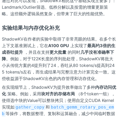
通过对比可以发现，ShadowKV相比这个基础实现主要多了：
Landmark/Outlier筛选、低秩分解以及按需的增量更新策
略。这些额外逻辑虽然复杂，但带来了巨大的性能优势。
实验结果与内存优化补充
ShadowKV在作者的实验中取得了非常亮眼的结果。在多个长
上下文基准测试上，它在
A100 GPU
上实现了
最高约3倍的生
成吞吐提升
，并且在支持
更大批量
的同时
几乎没有准确率下
降
。例如，对于122K长度的序列批处理，ShadowKV将批大
小从传统方案的4提升到了24，吞吐从80 tokens/s提高到24
5 tokens/s左右，而生成结果与完整注意力计算完全一致。这
些收益源于ShadowKV出色的内存管理和访存优化。
在实现细节上，ShadowKV为提升效率做出了多种
内存访问优
化
策略。例如，采用
块对齐的存储布局
（8个token一组），
使得选中块的Value可以整块拷贝；使用自定义CUDA Kernel
实现如
和
gather_copy
batch_gemm_rotary_pos_em
等操作，将数据整理、复制和运算融合，减少中间临时数据
b