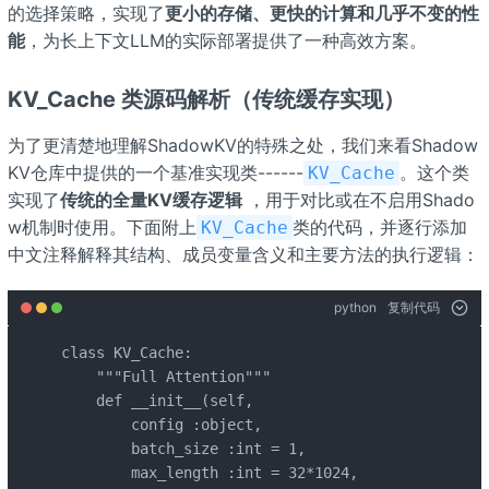
的选择策略，实现了
更小的存储、更快的计算和几乎不变的性
能
，为长上下文LLM的实际部署提供了一种高效方案。
KV_Cache 类源码解析（传统缓存实现）
为了更清楚地理解ShadowKV的特殊之处，我们来看Shadow
KV仓库中提供的一个基准实现类------
。这个类
KV_Cache
实现了
传统的全量KV缓存逻辑
，用于对比或在不启用Shado
w机制时使用。下面附上
类的代码，并逐行添加
KV_Cache
中文注释解释其结构、成员变量含义和主要方法的执行逻辑：
python
复制代码
class KV_Cache:

    """Full Attention"""

    def __init__(self, 

        config :object,

        batch_size :int = 1,

        max_length :int = 32*1024, 
