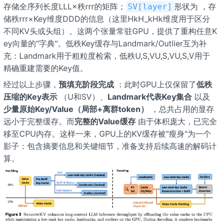
存储全序列长度LLL×秩rrr的矩阵；
形状为
，存
SV[layer]
储秩rrr×Key维度DDD的信息（这里HkH_kHk维度用于区分
不同KV头或头组）。这两个张量常驻GPU，提供了重构任意K
ey向量的"字典"。低秩Key缓存与Landmark/Outlier互为补
充：Landmark用于粗粒度检索，低秩U,S,VU,S,VU,S,V用于
精确重建需要的Key值。
经过以上步骤，
预填充阶段完成
：此时GPU上仅保留了
低秩
压缩的Key表示
（U和SV）、
Landmark代表Key集合
以及
少量原始Key/Value（局部+离群token）
，总共占用的显存
远小于完整缓存。而
完整的Value缓存
由于体积庞大，已完全
移至CPU内存。这样一来，GPU上的KV缓存被"瘦身"为一个
影子：包含摘要信息和关键细节，准备支持后续高速的解码计
算。