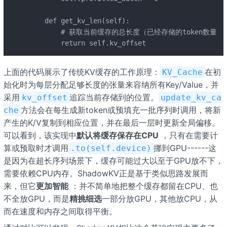
    def get_kv_len(self):

        # 获取当前缓存的总长度（已经存储的token数量）

        return self.kv_offset
上面的代码展示了传统KV缓存的工作原理：
在初
KV_Cache
始化时为每层分配足够长度的张量来容纳所有Key/Value，并
采用
追踪当前存储到的位置。
kv_offset
update_kv_ca
方法会在每生成新token或预填充一批序列时调用，将新
che
产生的K/V复制到相应位置，并在最后一层时更新全局偏移。
可以看到，该实现中
默认将缓存保存在CPU
，只有在需要计
算或预取时才调用
挪到GPU------这
.to(self.device)
是因为在超长序列场景下，缓存可能过大以至于GPU放不下，
需要依赖CPU内存。ShadowKV正是基于类似思路发展而
来，但它
更加智能
：并不简单地把整个缓存都留在CPU、也
不全放GPU，而是
精挑细选
一部分放GPU，其他放CPU，从
而在速度和内存之间取得平衡。