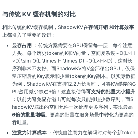
与传统 KV 缓存机制的对比
相比传统的KV缓存机制，ShadowKV在
存储开销
和
计算效率
上都引入了重要的改进：
显存占用
：传统方案需要在GPU保留每一层、每个注意
力头、每个历史token的K和V向量，空间复杂度∼O(L×H
×D)\sim O(L \times H \times D)∼O(L×H×D)，这对长
序列非常不友好。而ShadowKV将V全部移出GPU，仅保
留压缩后的Key表示和少量token的Key副本。以实际数据
为例，ShadowKV在支持12.2万长度时，可将KV缓存的G
PU占用减少超过6倍！这直接使得
可支持的批量大小提升
：以前为避免显存溢出可能每次只能推理少数序列，而S
hadowKV腾出的空间允许一次处理更多序列，实现最高
6倍的批量增幅
。更高的批量在服务场景中转化为更高的
吞吐量。
注意力计算成本
：传统自注意力在解码时对每个新token