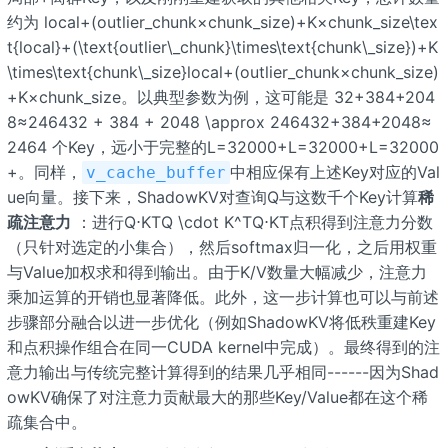
约为 local+(outlier_chunk×chunk_size)+K×chunk_size\tex
t{local}+(\text{outlier\_chunk}\times\text{chunk\_size})+K
\times\text{chunk\_size}local+(outlier_chunk×chunk_size)
+K×chunk_size。以典型参数为例，这可能是 32+384+204
8≈246432 + 384 + 2048 \approx 246432+384+2048≈
2464 个Key，远小于完整的L=32000+L=32000+L=32000
+。同样，
中相应保有上述Key对应的Val
v_cache_buffer
ue向量。接下来，ShadowKV对查询Q与这数千个Key计算
稀
疏注意力
：进行Q⋅KTQ \cdot K^TQ⋅KT点积得到注意力分数
（只针对选定的小集合），然后softmax归一化，之后用权重
与Value加权求和得到输出。由于K/V数量大幅减少，注意力
乘加运算的开销也显著降低。此外，这一步计算也可以与前述
步骤部分融合以进一步优化（例如ShadowKV将低秩重建Key
和点积操作组合在同一CUDA kernel中完成）。最终得到的注
意力输出与传统完整计算得到的结果几乎相同------因为Shad
owKV确保了对注意力贡献最大的那些Key/Value都在这个稀
疏集合中。