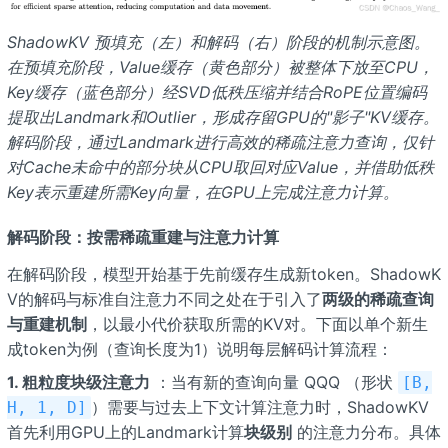
ShadowKV 预填充（左）和解码（右）阶段的机制示意图。
在预填充阶段，Value缓存（黄色部分）被整体下放至CPU，
Key缓存（蓝色部分）经SVD低秩压缩并结合RoPE位置编码
提取出Landmark和Outlier，形成存留GPU的"影子"KV缓存。
解码阶段，通过Landmark进行高效的稀疏注意力查询，仅针
对Cache未命中的部分块从CPU取回对应Value，并借助低秩
Key表示重建所需Key向量，在GPU上完成注意力计算。
解码阶段：按需稀疏重建与注意力计算
在解码阶段，模型开始基于先前缓存生成新token。ShadowK
V的解码与标准自注意力不同之处在于引入了
两级的稀疏查询
与重建机制
，以最小代价获取所需的KV对。下面以单个新生
成token为例（查询长度为1）说明每层解码计算流程：
1. 粗粒度块级注意力
：当有新的查询向量 QQQ （形状
[B,
）需要与过去上下文计算注意力时，ShadowKV
H, 1, D]
首先利用GPU上的Landmark计算
块级别
的注意力分布。具体