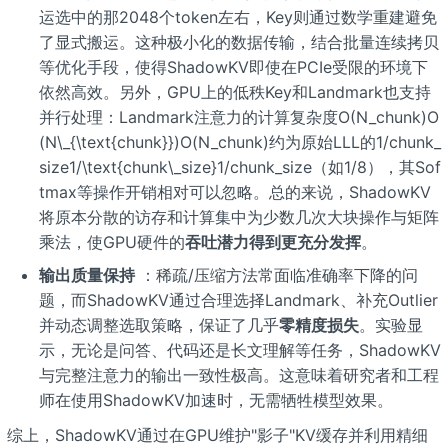
运选中的那2048个token左右，Key则通过数学重建避免
了显式搬运。这种极小化的数据传输，结合批量连续拷贝
等优化手段，使得ShadowKV即使在PCIe受限的环境下
依然高效。另外，GPU上的低秩Key和Landmark也支持
并行处理：Landmark注意力的计算复杂度O(N_chunk)O
(N\_{\text{chunk}})O(N_chunk)约为原始LLL的1/chunk_
size1/\text{chunk\_size}1/chunk_size（如1/8），其Sof
tmax等操作开销相对可以忽略。总的来说，ShadowKV
将原本分散的访存和计算集中为少数几次大块操作与矩阵
乘法，使GPU硬件的
吞吐潜力得到更充分发挥
。
输出质量保持
：稀疏/压缩方法常面临准确率下降的问
题，而ShadowKV通过合理选择Landmark、补充Outlier
并动态调整选取策略，保证了几乎
零精度损失
。实验显
示，无论是问答、代码还是长文理解等任务，ShadowKV
与完整注意力的输出一致性极高。这意味着研究者和工程
师在使用ShadowKV加速时，无需牺牲模型效果。
综上，ShadowKV通过在GPU维护"影子"KV缓存并利用精细