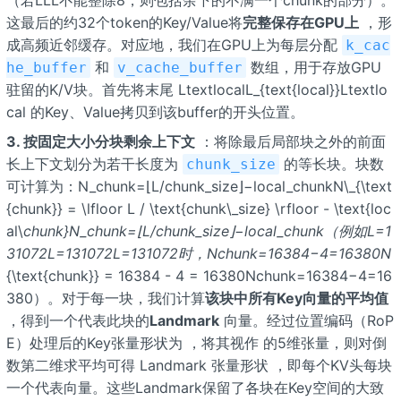
这最后的约32个token的Key/Value将
完整保存在GPU上
，形
成高频近邻缓存。对应地，我们在GPU上为每层分配
k_cac
和
数组，用于存放GPU
he_buffer
v_cache_buffer
驻留的K/V块。首先将末尾 LtextlocalL_{text{local}}Ltextlo
cal 的Key、Value拷贝到该buffer的开头位置。
3. 按固定大小分块剩余上下文
：将除最后局部块之外的前面
长上下文划分为若干长度为
的等长块。块数
chunk_size
可计算为：N_chunk=⌊L/chunk_size⌋−local_chunkN\_{\text
{chunk}} = \lfloor L / \text{chunk\_size} \rfloor - \text{loc
al\
chunk}N_chunk=⌊L/chunk_size⌋−local_chunk（例如L=1
31072L=131072L=131072时，Nchunk=16384−4=16380N
{\text{chunk}} = 16384 - 4 = 16380Nchunk=16384−4=16
380）。对于每一块，我们计算
该块中所有Key向量的平均值
，得到一个代表此块的
Landmark
向量。经过位置编码（RoP
E）处理后的Key张量形状为
，将其视作
的5维张量，则对倒
数第二维求平均可得 Landmark 张量形状
，即每个KV头每块
一个代表向量。这些Landmark保留了各块在Key空间的大致