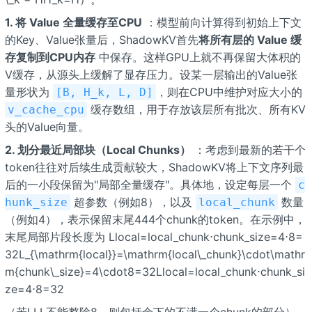
1. 将 Value 全量缓存至CPU
：模型前向计算得到初始上下文
的Key、Value张量后，ShadowKV首先
将所有层的 Value 缓
存复制到CPU内存
中保存。这样GPU上就不再保留大体积的
V缓存，从源头上缓解了显存压力。设某一层输出的Value张
量形状为
，则在CPU中维护对应大小的
[B, H_k, L, D]
缓存数组，用于存放该层所有批次、所有KV
v_cache_cpu
头的Value向量。
2. 划分最近局部块（Local Chunks）
：考虑到最新的若干个
token往往对后续生成贡献较大，ShadowKV将上下文序列最
后的一小段保留为"局部全量缓存"。具体地，设定每层一个
c
超参数（例如8），以及
数量
hunk_size
local_chunk
（例如4），表示保留末尾444个chunk的token。在示例中，
末尾局部片段长度为 Llocal=local_chunk⋅chunk_size=4⋅8=
32L_{\mathrm{local}}=\mathrm{local\_chunk}\cdot\mathr
m{chunk\_size}=4\cdot8=32Llocal=local_chunk⋅chunk_si
ze=4⋅8=32
（若LLL不能整除8，则包括余下的不满一个chunk的部分）。