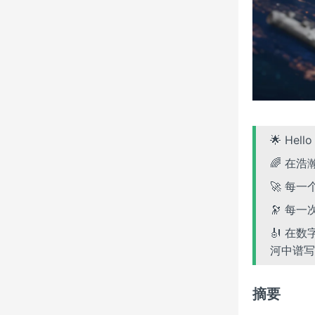
🌟 Hel
🌈 在
🚀 每
🔭 每
🎻 在
河中谱写
摘要