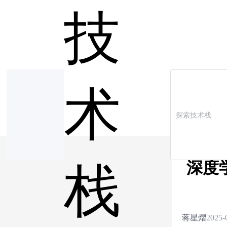
技
术
深度
栈
蒋星熠
2025-