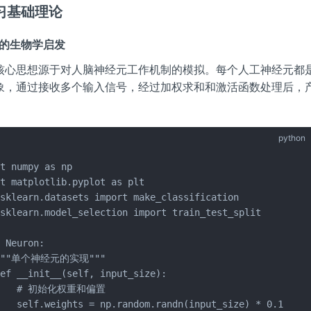
学习基础理论
网络的生物学启发
核心思想源于对人脑神经元工作机制的模拟。每个人工神经元都
象，通过接收多个输入信号，经过加权求和和激活函数处理后，
python
t numpy as np

t matplotlib.pyplot as plt

sklearn.datasets import make_classification

sklearn.model_selection import train_test_split

 Neuron:

 """单个神经元的实现"""

ef __init__(self, input_size):

     # 初始化权重和偏置

   self.weights = np.random.randn(input_size) * 0.1
