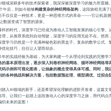
AI领域深耕多年的技术探索者，我深深被深度学习的魅力所震撼
个午后，到如今能够
构建复杂的神经网络架构
，这段旅程充满了
不仅仅是一种技术，更是一种思维方式的革命------它让机器拥
，让数据变成了智慧的源泉。
爆炸的时代，深度学习已经成为推动人工智能发展的核心引擎。
处理，从推荐系统到自动驾驶，深度学习的应用无处不在。然而
深度学习仍然是一个充满神秘色彩的黑盒子。复杂的数学公式、
种优化技巧，往往让人望而却步。
多年的实战经验为基础，为大家构建一个从理论到实践的完整学
络的基本原理出发，逐步深入到卷积神经网络、循环神经网络等
代码示例和可视化图表，让抽象的概念变得具体可感。同时，我
到的各种挑战和解决方案，包括数据预处理、模型调优、过拟合
刚踏入AI领域的新手，还是希望深化理解的进阶开发者，这篇文
指导。让我们一起踏上这段激动人心的深度学习之旅，用代码点
编织未来的蓝图！