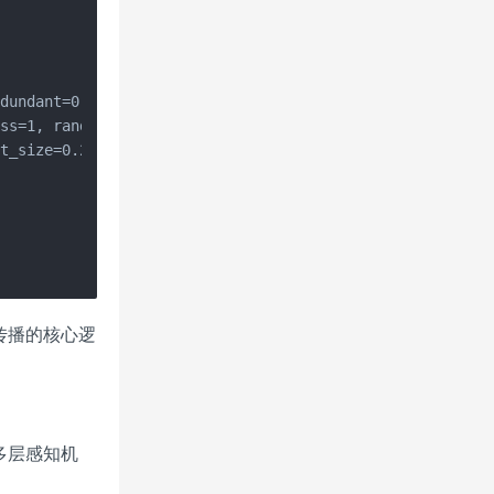
dundant=0, 

ss=1, random_state=42)

t_size=0.2, random_state=42)

传播的核心逻
多层感知机