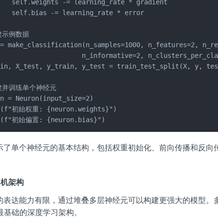
   self.weights -= learning_rate * gradient

   self.bias -= learning_rate * error

建示例数据

= make_classification(n_samples=1000, n_features=2, n_re
                     n_informative=2, n_clusters_per_cla
in, X_test, y_train, y_test = train_test_split(X, y, tes
建并训练单个神经元

n = Neuron(input_size=2)

t(f"初始权重: {neuron.weights}")

t(f"初始偏置: {neuron.bias}")
示了单个神经元的基本结构，包括权重初始化、前向传播和反向
知机架构
的表达能力有限，通过堆叠多层神经元可以构建更强大的模型。
是最基础的深度学习架构。