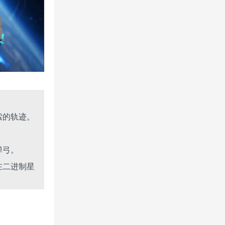
索的轨迹。
弹弓。
在二进制星