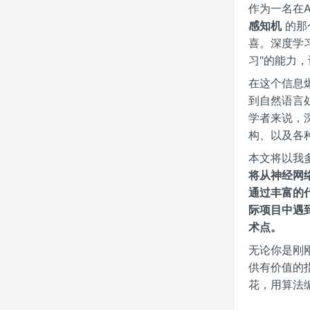
作为一名在
感知机
的那
喜。深度学习
习"的能力
在这个信息
到自然语言
学者来说，
构、以及各
本文将以我
将从神经网
通过丰富的
际项目中遇
术点。
无论你是刚
供有价值的
花，用算法