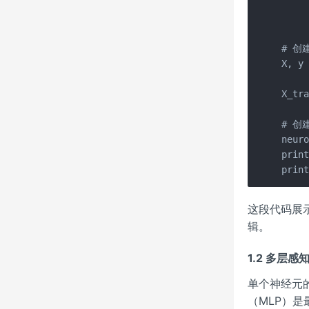
     
     
# 创
X, y 
     
X_tra
# 创
neuro
prin
prin
这段代码展
辑。
1.2 多层感
单个神经元
（MLP）