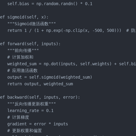
   self.bias = np.random.randn() * 0.1

ef sigmoid(self, x):

    """Sigmoid激活函数"""

    return 1 / (1 + np.exp(-np.clip(x, -500, 500)))  # 
ef forward(self, inputs):

    """前向传播"""

    # 计算加权和

   weighted_sum = np.dot(inputs, self.weights) + self.bi
    # 应用激活函数

   output = self.sigmoid(weighted_sum)

   return output, weighted_sum

ef backward(self, inputs, error):

    """反向传播更新权重"""

   learning_rate = 0.1

    # 计算梯度

   gradient = error * inputs

    # 更新权重和偏置
