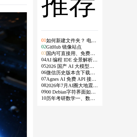
推荐
01
如何新建文件夹？ 电脑
02
新建文件夹的4种方法
GitHub 镜像站点
03
国内可直接用、免费额
04
度/永久免费的大模型AP
AI 编程 IDE 全景解析 2
05
I清单（含 SiliconFlow、
026：Agent 全面接管开
2026 国产 AI 大模型横
06
火山、阿里、智谱、百
发链路
评：DeepSeek、通义千
微信历史版本含下载地
07
度、Kimi、DeepSeek、
问、Kimi、文心一言、
址（ Windows PC | 安卓
Agnes AI 免费 API 接入
08
DMXAPI 等）
星火、豆包谁更能打？
| MAC ）及设置微信不
指南：文本、生图、生
2026年7月AI圈大地震：
09
更新
视频，一套接口全免费
GPT-5.6被政府限制、Cl
00 Debian字符界面如何
10
aude入驻Slack、Anthrop
支持中文
历年考研数学一、数学
ic自研芯片
二、数学三真题试卷及
答案PDF