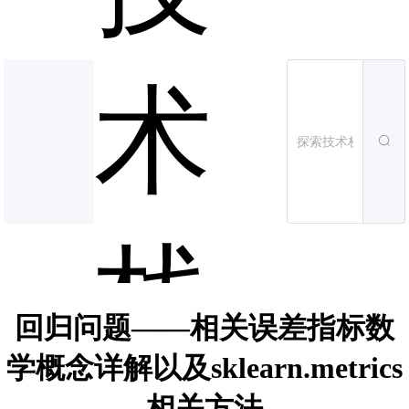
术
栈
回归问题——相关误差指标数
学概念详解以及sklearn.metrics
相关方法