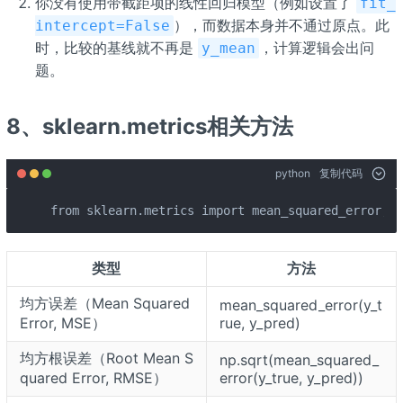
你没有使用带截距项的线性回归模型（例如设置了
fit_
），而数据本身并不通过原点。此
intercept=False
时，比较的基线就不再是
，计算逻辑会出问
y_mean
题。
8、sklearn.metrics相关方法
python
复制代码
from sklearn.metrics import mean_squared_error, m
类型
方法
均方误差（Mean Squared
mean_squared_error(y_t
Error, MSE）​
rue, y_pred)
均方根误差（Root Mean S
np.sqrt(mean_squared_
quared Error, RMSE）​
error(y_true, y_pred))