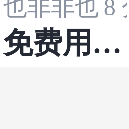
也非非也
8
免费用户
人工智能
·
ch
第一次拿
ms365copilo
到“思考