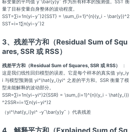
标变量的平均值 yˉ\bar{y}yˉ 作为所有样本的预测值。SST 衡
量了目标变量自身整体的波动程度。
SST=∑i=1n(yi−yˉ)2{SST} = \sum_{i=1}^{n}(y_i - \bar{y})^2
SST=i=1∑n(yi−yˉ)2
3、残差平方和（Residual Sum of Squ
ares, SSR 或 RSS）
残差平方和（Residual Sum of Squares, SSR 或 RSS）
：
这是我们线性回归模型的误差。它是每个样本的真实值 yiy_iy
i 与模型预测值 yi^\hat{y_i}yi^ 之差的平方和。SSR 衡量了模
型未能解释的波动部分。
SSR=∑i=1n(yi−yi^)2{SSR} = \sum_{i=1}^{n}(y_i - \hat{y_i})
^2SSR=i=1∑n(yi−yi^)2
（yi^\hat{y_i}yi^ -yˉ\bar{y}yˉ ）代表残差
4、解释平方和（Explained Sum of Sq