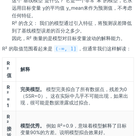
这个"基线模型"是什么？ 它是一个非常"笨"的模型，它永
远用目标变量 y的平均值 y_mean来作为预测值，不考虑
任何特征。
R² 的含义： 我们的模型通过引入特征，将预测误差降低
到了基线模型误差的百分之多少。
因此，R² 衡量的是模型对目标变量波动的解释能力。
R² 的取值范围看起来是
，但通常我们这样解读：
(-∞, 1]
R
²
解释
值
R
完美模型。
模型完美拟合了所有数据点，残差为0
²
（SSR=0）。这在实际中几乎不可能出现，如果出
=
现，很可能是数据泄露或过拟合。
1
R
²
模型优秀。
例如 R²=0.9，意味着模型解释了目标
接
变量90%的方差。说明模型拟合效果好。
近