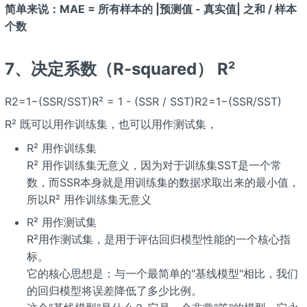
简单来说：MAE = 所有样本的 |预测值 - 真实值| 之和 / 样本
个数
7、决定系数（R-squared） R² ​
R2=1−(SSR/SST)R² = 1 - (SSR / SST)R2=1−(SSR/SST)
R² ​既可以用作训练集，也可以用作测试集，
R² 用作训练集
R² 用作训练集无意义，因为对于训练集SST是一个常
数，而SSR本身就是用训练集的数据求取出来的最小值，
所以R² 用作训练集无意义
R² 用作测试集
R²用作测试集，是用于评估回归模型性能的一个核心指
标。
它的核心思想是：与一个最简单的"基线模型"相比，我们
的回归模型将误差降低了多少比例。