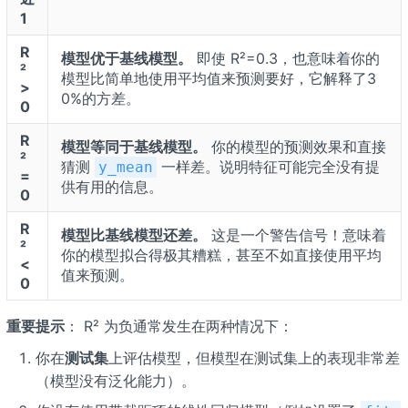
1
R
模型优于基线模型。
即使 R²=0.3，也意味着你的
²
模型比简单地使用平均值来预测要好，它解释了3
>
0%的方差。
0
R
模型等同于基线模型。
你的模型的预测效果和直接
²
猜测
一样差。说明特征可能完全没有提
y_mean
=
供有用的信息。
0
R
模型比基线模型还差。
这是一个警告信号！意味着
²
你的模型拟合得极其糟糕，甚至不如直接使用平均
<
值来预测。
0
重要提示
： R² 为负通常发生在两种情况下：
你在
测试集
上评估模型，但模型在测试集上的表现非常差
（模型没有泛化能力）。