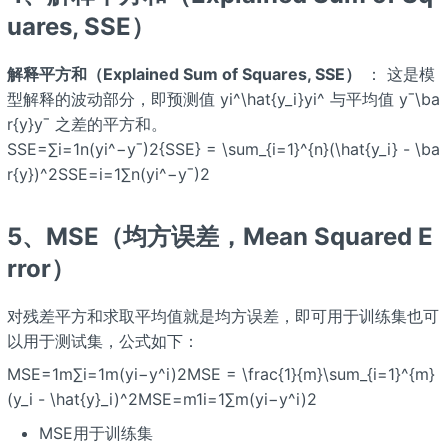
uares, SSE）
解释平方和（Explained Sum of Squares, SSE）
： 这是模
型解释的波动部分，即预测值 yi^\hat{y_i}yi^ 与平均值 yˉ\ba
r{y}yˉ 之差的平方和。
SSE=∑i=1n(yi^−yˉ)2{SSE} = \sum_{i=1}^{n}(\hat{y_i} - \ba
r{y})^2SSE=i=1∑n(yi^−yˉ)2
5、​MSE（均方误差，Mean Squared E
rror）​
对残差平方和求取平均值就是均方误差，即可用于训练集也可
以用于测试集，公式如下：
MSE=1m∑i=1m(yi−y^i)2MSE = \frac{1}{m}\sum_{i=1}^{m}
(y_i - \hat{y}_i)^2MSE=m1i=1∑m(yi−y^i)2
MSE用于训练集