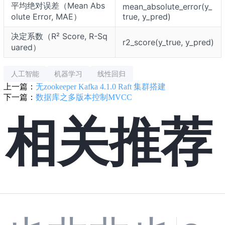
平均绝对误差（Mean Abs
mean_absolute_error(y_
olute Error, MAE）​
true, y_pred)
决定系数（R² Score, R-Sq
r2_score(y_true, y_pred)
uared）​
人工智能
机器学习
线性回归
上一篇：
无zookeeper Kafka 4.1.0 Raft 集群搭建
下一篇：
数据库之多版本控制MVCC
相关推荐