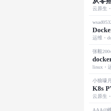
从零搭
云原生
·
安装 T
wsad053
Doc
运维
·
d
hos
张毅2004
dock
linux
·
像、
合实
小狼嚎
K8s 
云原生
·
AAA@