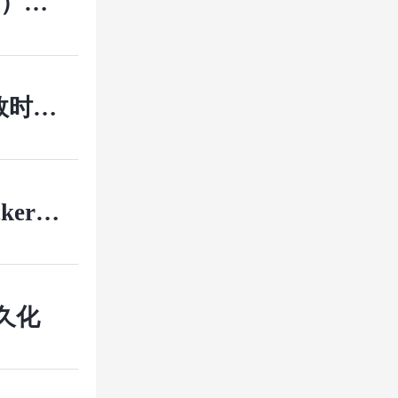
六）：
追踪链路
失效时，
ker镜
志，综
持久化