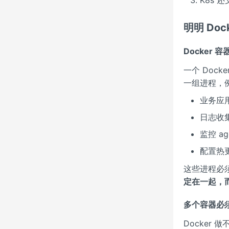
明明 Do
Docker 容
一个 Doc
一组进程，例
业务应
日志收
监控 ag
配置热更新
这些进程必
定在一起，而
多个容器必须
Docker