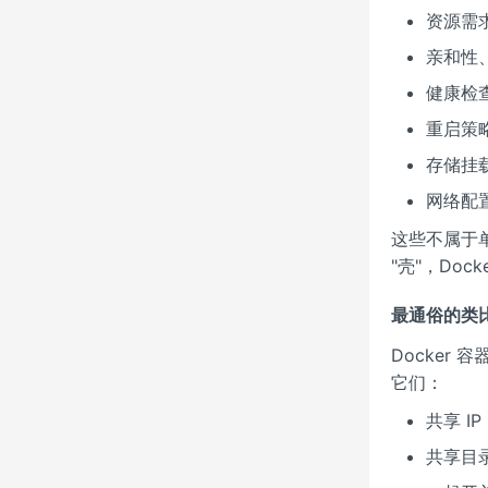
资源需求
亲和性
健康检
重启策
存储挂
网络配
这些不属于
"壳"，Do
最通俗的类
Docker
它们：
共享 IP
共享目