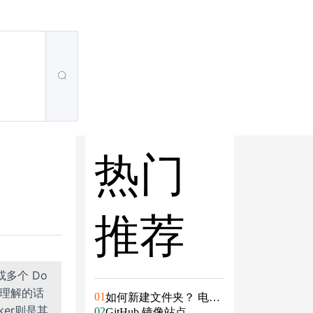
热门
推荐
或多个 Do
的理解的话
01
如何新建文件夹？ 电脑
er则是其
02
新建文件夹的4种方法
GitHub 镜像站点