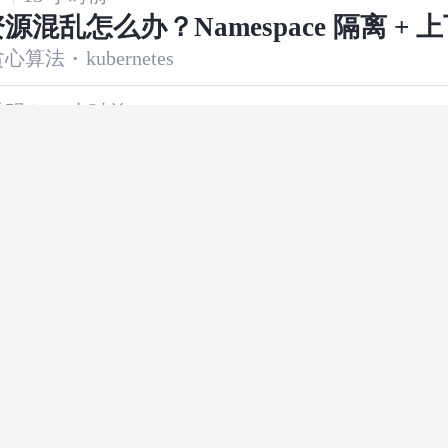
 资源混乱怎么办？Namespace 隔离 + 
贪心算法
·
kubernetes
实战
透明
13 小时前
探寻微服务【第一篇微服务的坏】
云原生
·
架构
19 小时前
s集群部署MySQL单实例，支持多个主
·
mysql
·
kubernetes
1 天前
ker使用代理拉取镜像
ocker
·
容器