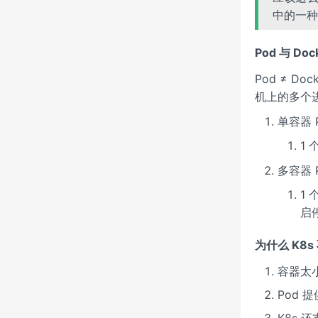
中的一种
Pod 与 Do
Pod ≠ D
机上的多个
单容器 
1 
多容器 P
1
启
为什么 K8s
容器太
Pod
K8s 还