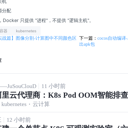
关机
源分配
，Docker 只提供 "进程"，不提供 "逻辑主机"。
容器
kubernetes
实战篇】图像分割-计算图中不同颜色区
下一篇：
cocos自动编译-
出apk包
荐
JuSouClouD
11 小时前
里云代理商：K8s Pod OOM智能排
kubernetes
·
云计算
王
12 小时前