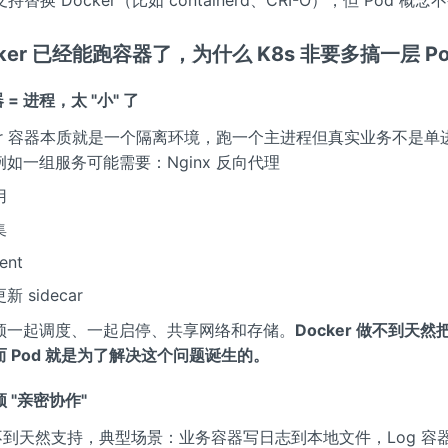
cker 已经能跑容器了，为什么 K8s 非要多搞一层 P
器 = 进程，太 "小" 了
ker 容器本质就是一个隔离环境，跑一个主进程但真实业务不是单
如一组服务可能需要：Nginx 反向代理
用
集
ent
 sidecar
须一起调度、一起启停、共享网络和存储。
Docker 做不到天
 Pod 就是为了解决这个问题诞生的。
 "亲密协作"
 做不到天然支持，典型场景：业务容器写日志到本地文件，Log 