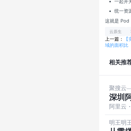
一起开
统一资
这就是 Pod
云原生
上一篇：
【
域的面积比
相关推
聚搜云——
深圳阿
阿里云
·
指南
明王明