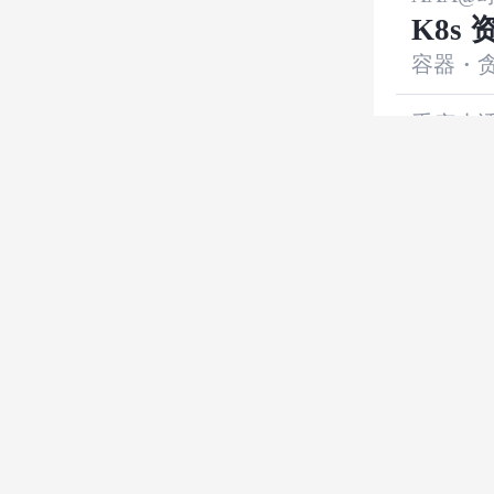
K8s
容器
·
切换
重庆小
深入
微服务
·
Zhu758
在k8
android
版
张文君
doc
运维
·
d