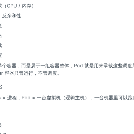
（CPU / 内存）
、反亲和性
查
略
载
置
单个容器，而是属于一组容器整体，Pod 就是用来承载这些调度
cker 容器只管运行，不管调度。
比
 容器 = 进程，Pod = 一台虚拟机（逻辑主机），一台机器里可以
录