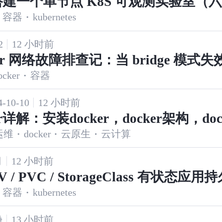
建一个单节点 K8S 可观测实验室（
容器
·
kubernetes
empo + OpenTelemetry，构建链路
2
12 小时前
ker 网络故障排查记：当 bridge 模式
ocker
·
容器
t 模式如何救场
-10-10
12 小时前
er详解：安装docker，docker架构，doc
运维
·
docker
·
云原生
·
云计算
容器、网络、存储，容器监控，容器日
验
月
12 小时前
PV / PVC / StorageClass 有状态应用
容器
·
kubernetes
峥
13 小时前