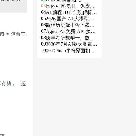
03
国内可直接用、免费额
04
度/永久免费的大模型AP
AI 编程 IDE 全景解析 2
05
I清单（含 SiliconFlow、
026：Agent 全面接管开
2026 国产 AI 大模型横
06
火山、阿里、智谱、百
发链路
评：DeepSeek、通义千
微信历史版本含下载地
07
度、Kimi、DeepSeek、
问、Kimi、文心一言、
址（ Windows PC | 安卓
Agnes AI 免费 API 接入
容器 = 这台主
08
DMXAPI 等）
星火、豆包谁更能打？
| MAC ）及设置微信不
指南：文本、生图、生
历年考研数学一、数学
09
更新
视频，一套接口全免费
二、数学三真题试卷及
2026年7月AI圈大地震：
10
答案PDF
GPT-5.6被政府限制、Cl
00 Debian字符界面如何
aude入驻Slack、Anthrop
支持中文
ic自研芯片
络和存储，一起
不变