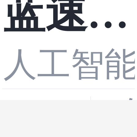
蓝速科
人工智
技 AI
tdtsmt
8
数字人