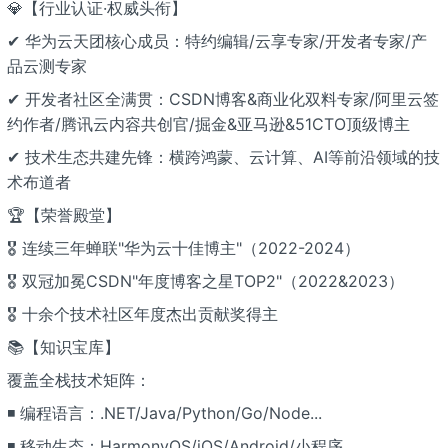
💎【行业认证·权威头衔】
✔ 华为云天团核心成员：特约编辑/云享专家/开发者专家/产
品云测专家
✔ 开发者社区全满贯：CSDN博客&商业化双料专家/阿里云签
约作者/腾讯云内容共创官/掘金&亚马逊&51CTO顶级博主
✔ 技术生态共建先锋：横跨鸿蒙、云计算、AI等前沿领域的技
术布道者
🏆【荣誉殿堂】
🎖 连续三年蝉联"华为云十佳博主"（2022-2024）
🎖 双冠加冕CSDN"年度博客之星TOP2"（2022&2023）
🎖 十余个技术社区年度杰出贡献奖得主
📚【知识宝库】
覆盖全栈技术矩阵：
◾ 编程语言：.NET/Java/Python/Go/Node...
◾ 移动生态：HarmonyOS/iOS/Android/小程序