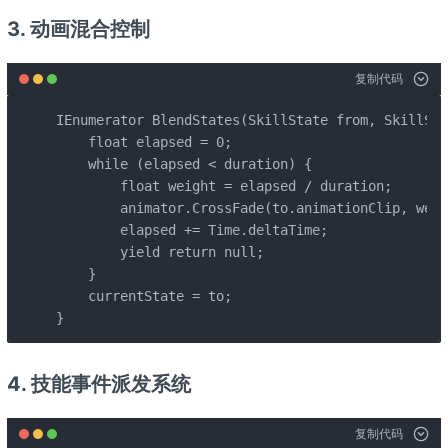
3. 动画混合控制
复制代码
IEnumerator BlendStates(SkillState from, SkillSta
    float elapsed = 0;

    while (elapsed < duration) {

        float weight = elapsed / duration;

        animator.CrossFade(to.animationClip, weig
        elapsed += Time.deltaTime;

        yield return null;

    }

    currentState = to;

}
4. 技能事件派发系统
复制代码