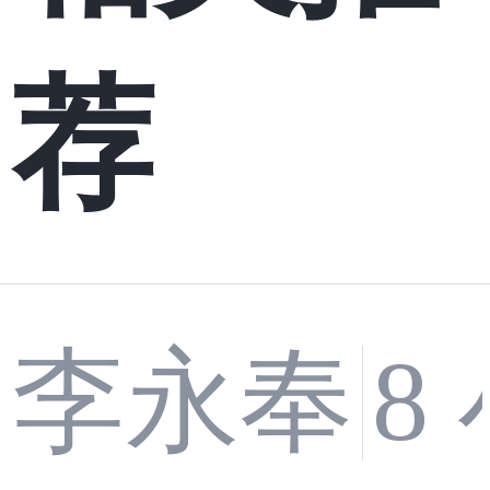
荐
李永奉
8