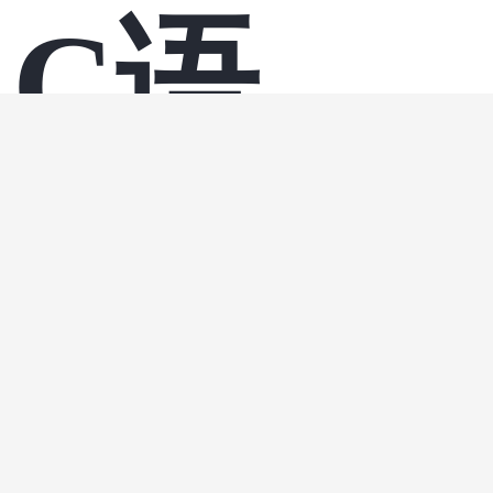
C语言-
c语言
开
·
嵌入式
上海安当
开发C