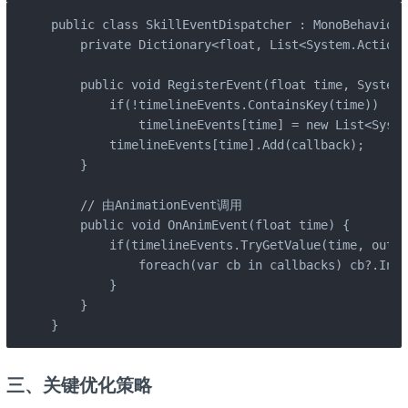
public class SkillEventDispatcher : MonoBehaviour
    private Dictionary<float, List<System.Action>
    public void RegisterEvent(float time, System.
        if(!timelineEvents.ContainsKey(time)) 

            timelineEvents[time] = new List<Syste
        timelineEvents[time].Add(callback);

    }

    // 由AnimationEvent调用

    public void OnAnimEvent(float time) {

        if(timelineEvents.TryGetValue(time, out v
            foreach(var cb in callbacks) cb?.Invo
        }

    }

}
三、关键优化策略