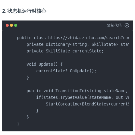
2. 状态机运行时核心
复制代码
public class https://zhida.zhihu.com/search?conte
    private Dictionary<string, SkillState> states;
    private SkillState currentState;

    void Update() {

        currentState?.OnUpdate();

    }

    public void TransitionTo(string stateName, fl
        if(states.TryGetValue(stateName, out var 
            StartCoroutine(BlendStates(currentSta
        }

    }

}