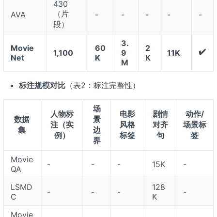
430
（片
AVA
-
-
-
-
-
段）
3.
Movie
60
2
✔️
1,100
9
11K
Net
K
K
M
标注规模对比
（表2：标注完整性）
场
人物标
电影
剧情
动作/
数据
景
注（实
风格
对齐
场景标
集
边
例）
标签
句
签
界
Movie
-
-
-
15K
-
QA
LSMD
128
-
-
-
-
C
K
Movie