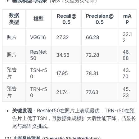
基线模型与结果
（表3：类型分类结果）
数据
Recall@
Precision@
mA
模型
类型
0.5
0.5
P
32.1
照片
VGG16
27.32
66.28
2
ResNet
46.
照片
34.58
72.28
50
88
预告
TSN-r5
43.
17.95
78.31
片
0
70
预告
TRN-r5
45.
21.74
77.63
片
0
23
关键发现
：ResNet50在照片上表现最优，TRN-r50在预
告片上优于TSN，且数据集规模扩大后性能下降，凸显长
尾与高语义挑战。
（2）电影风格预测（Cinematic Style Prediction）