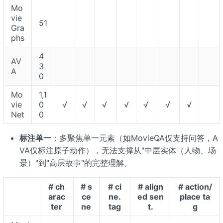
Mo
vie
51
Gra
phs
4
AV
3
A
0
Mo
1,1
vie
0
√
√
√
√
√
√
√
Net
0
标注单一
：多聚焦单一元素（如MovieQA仅支持问答，A
VA仅标注原子动作），无法支撑从"中层实体（人物、场
景）"到"高层故事"的完整理解。
# ch
# s
# ci
# align
# action/
arac
ce
ne.
ed sen
place ta
ter
ne
tag
t.
g