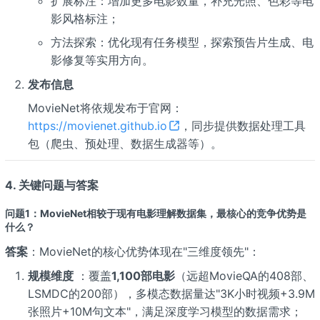
扩展标注：增加更多电影数量，补充光照、色彩等电
影风格标注；
方法探索：优化现有任务模型，探索预告片生成、电
影修复等实用方向。
发布信息
MovieNet将依规发布于官网：
https://movienet.github.io
，同步提供数据处理工具
包（爬虫、预处理、数据生成器等）。
4. 关键问题与答案
问题1：MovieNet相较于现有电影理解数据集，最核心的竞争优势是
什么？
答案
：MovieNet的核心优势体现在"三维度领先"：
规模维度
：覆盖
1,100部电影
（远超MovieQA的408部、
LSMDC的200部），多模态数据量达"3K小时视频+3.9M
张照片+10M句文本"，满足深度学习模型的数据需求；