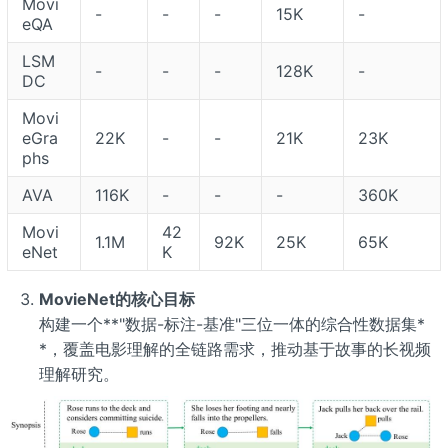
Movi
-
-
-
15K
-
eQA
LSM
-
-
-
128K
-
DC
Movi
eGra
22K
-
-
21K
23K
phs
AVA
116K
-
-
-
360K
Movi
42
1.1M
92K
25K
65K
eNet
K
MovieNet的核心目标
构建一个**"数据-标注-基准"三位一体的综合性数据集*
*，覆盖电影理解的全链路需求，推动基于故事的长视频
理解研究。