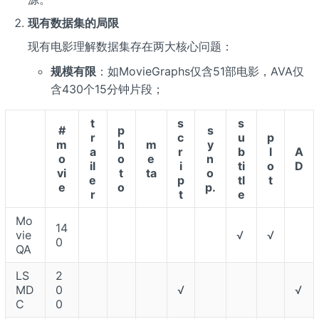
现有数据集的局限
现有电影理解数据集存在两大核心问题：
规模有限
：如MovieGraphs仅含51部电影，AVA仅
含430个15分钟片段；
t
s
s
#
p
s
r
c
u
p
m
h
m
y
a
r
b
l
A
o
o
e
n
il
i
ti
o
D
vi
t
ta
o
e
p
tl
t
e
o
p.
r
t
e
Mo
14
vie
√
√
0
QA
LS
2
MD
0
√
√
C
0