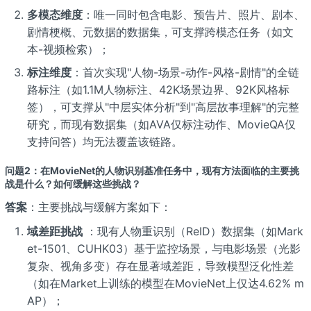
多模态维度
：唯一同时包含电影、预告片、照片、剧本、
剧情梗概、元数据的数据集，可支撑跨模态任务（如文
本-视频检索）；
标注维度
：首次实现"人物-场景-动作-风格-剧情"的全链
路标注（如1.1M人物标注、42K场景边界、92K风格标
签），可支撑从"中层实体分析"到"高层故事理解"的完整
研究，而现有数据集（如AVA仅标注动作、MovieQA仅
支持问答）均无法覆盖该链路。
问题2：在MovieNet的人物识别基准任务中，现有方法面临的主要挑
战是什么？如何缓解这些挑战？
答案
：主要挑战与缓解方案如下：
域差距挑战
：现有人物重识别（ReID）数据集（如Mark
et-1501、CUHK03）基于监控场景，与电影场景（光影
复杂、视角多变）存在显著域差距，导致模型泛化性差
（如在Market上训练的模型在MovieNet上仅达4.62% m
AP）；