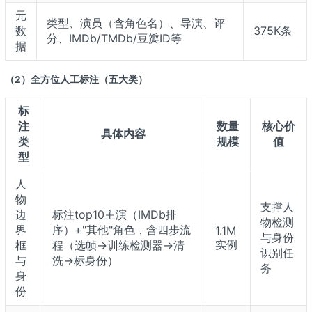
元
类型、演员（含角色名）、导演、评
数
375K条
分、IMDb/TMDb/豆瓣ID等
据
（2）全方位人工标注（五大类）
标
注
数量
核心价
具体内容
类
规模
值
型
人
物
支撑人
边
标注top10主演（IMDb排
物检测
界
序）+"其他"角色，含四步流
1.1M
与身份
实例
框
程（选帧→训练检测器→清
识别任
与
洗→标身份）
务
身
份