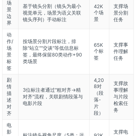
场
基于镜头分割（镜头为最小
支撑场
42K
景
个场
视觉单元，场景为语义关联
景分割
边
景
镜头序列）手动标注
任务
界
动
作/
按场景分割片段标注，排
支撑事
65K
场
除"站立""交谈"等低信息标
个标
件理解
景
签，最终保留80类动作+90
签
任务
标
类场景
签
剧
4,20
支撑故
8对
情
3位标注者通过"粗对齐→精
事理解
（段
描
对齐"流程，关联剧情段落与
与片段
落-
述
电影片段
检索任
片
对
务
段）
齐
电
影
支撑电
标注镜头视角尺度（5类：远
92K