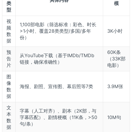
类
模
型
视
1,100部电影（筛选标准：彩色、时长
频
>1小时、覆盖28类类型/多国/多年
3K小时
数
份）
据
预
60K条
从YouTube下载（基于IMDb/TMDb
告
（33K部
链接，确保准确性）
片
电影）
图
像
海报、剧照、宣传图、幕后照等7类
3.9M张
数
据
文
字幕（人工对齐）、剧本（2K部，与
本
字幕匹配）、剧情梗概（11K条，>50
10M句
数
句/条）
据