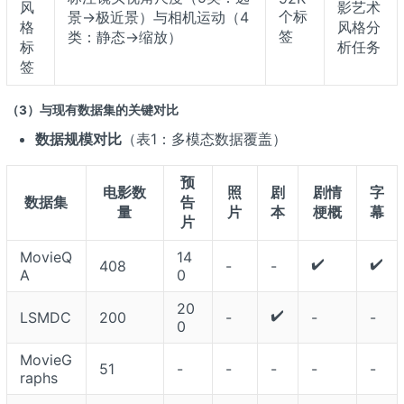
风
影艺术
个标
景→极近景）与相机运动（4
格
风格分
签
类：静态→缩放）
标
析任务
签
（3）与现有数据集的关键对比
数据规模对比
（表1：多模态数据覆盖）
预
电影数
照
剧
剧情
字
数据集
告
量
片
本
梗概
幕
片
MovieQ
14
✔️
✔️
408
-
-
A
0
20
✔️
LSMDC
200
-
-
-
0
MovieG
51
-
-
-
-
-
raphs