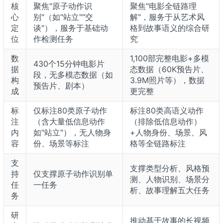
核
聚焦"原子动作识
聚焦"电影全链路理
心
别"（如"站立""交
解"，服务于从艺术风
定
谈"），服务于基础动
格到故事语义的综合研
位
作检测任务
究
数
1,100部完整电影+多模
430个15分钟电影片
据
态数据（60K预告片、
段，无多模态数据（如
构
3.9M照片等），数据
预告片、剧本）
成
更完整
标
仅标注80类原子动作
标注80类高语义动作
注
（含大量低信息动作
（排除低信息动作）
内
如"站立"），无人物身
+人物身份、场景、风
容
份、场景等标注
格等全链路标注
支
支撑类型分析、风格预
持
仅支撑原子动作识别单
测、人物识别、场景分
任
一任务
析、故事理解五大任务
务
研
推动基于故事的长视频