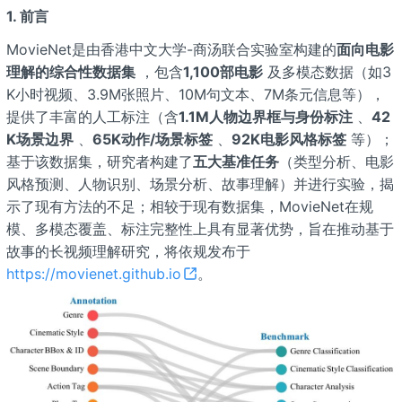
1. 前言
MovieNet是由香港中文大学-商汤联合实验室构建的
面向电影
理解的综合性数据集
，包含
1,100部电影
及多模态数据（如3
K小时视频、3.9M张照片、10M句文本、7M条元信息等），
提供了丰富的人工标注（含
1.1M人物边界框与身份标注
、
42
K场景边界
、
65K动作/场景标签
、
92K电影风格标签
等）；
基于该数据集，研究者构建了
五大基准任务
（类型分析、电影
风格预测、人物识别、场景分析、故事理解）并进行实验，揭
示了现有方法的不足；相较于现有数据集，MovieNet在规
模、多模态覆盖、标注完整性上具有显著优势，旨在推动基于
故事的长视频理解研究，将依规发布于
https://movienet.github.io
。