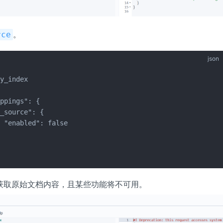
。
rce
json
y_index

ppings": {

_source": {

 "enabled": false



获取原始文档内容，且某些功能将不可用。