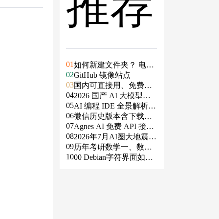
推荐
01
如何新建文件夹？ 电脑
02
新建文件夹的4种方法
GitHub 镜像站点
03
国内可直接用、免费额
04
度/永久免费的大模型AP
2026 国产 AI 大模型横
05
I清单（含 SiliconFlow、
评：DeepSeek、通义千
AI 编程 IDE 全景解析 2
06
火山、阿里、智谱、百
问、Kimi、文心一言、
026：Agent 全面接管开
微信历史版本含下载地
07
度、Kimi、DeepSeek、
星火、豆包谁更能打？
发链路
址（ Windows PC | 安卓
Agnes AI 免费 API 接入
08
DMXAPI 等）
| MAC ）及设置微信不
指南：文本、生图、生
2026年7月AI圈大地震：
09
更新
视频，一套接口全免费
GPT-5.6被政府限制、Cl
历年考研数学一、数学
10
aude入驻Slack、Anthrop
二、数学三真题试卷及
00 Debian字符界面如何
ic自研芯片
答案PDF
支持中文