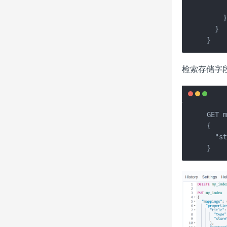
     
    }
  }

}
检索存储字
GET m
{

  "st
}