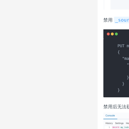
禁用
_sou
PUT m
{

  "ma
    "
     
    }
  }

}
禁用后无法