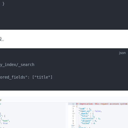
 }



段。
json
y_index/_search

ored_fields": ["title"] 
