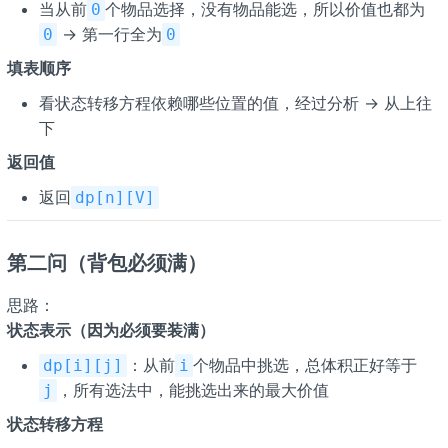
当从前
个物品选择，没有物品能选，所以价值也都为
0
→ 第一行全为
0
0
填表顺序
看状态转移方程依赖哪些位置的值，经过分析 → 从上往
下
返回值
返回
dp[n][V]
第二问（背包必须满）
思路：
状态表示（因为必须要装满）
：从前
个物品中挑选，总体积正好等于
dp[i][j]
i
，所有选法中，能挑选出来的最大价值
j
状态转移方程