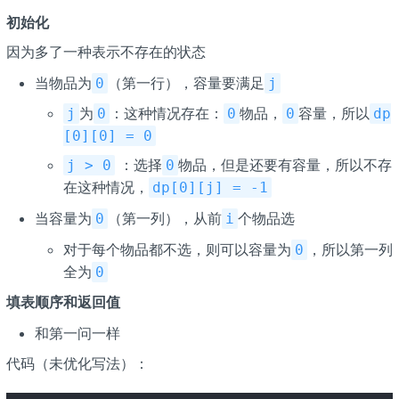
初始化
因为多了一种表示不存在的状态
当物品为
（第一行），容量要满足
0
j
为
：这种情况存在：
物品，
容量，所以
j
0
0
0
dp
[0][0] = 0
：选择
物品，但是还要有容量，所以不存
j > 0
0
在这种情况，
dp[0][j] = -1
当容量为
（第一列），从前
个物品选
0
i
对于每个物品都不选，则可以容量为
，所以第一列
0
全为
0
填表顺序和返回值
和第一问一样
代码（未优化写法）：