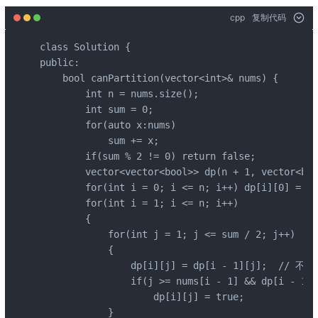
cpp
复制代码
class Solution {

public:

    bool canPartition(vector<int>& nums) {

        int n = nums.size();

        int sum = 0;

        for(auto x:nums)

            sum += x;

        if(sum % 2 != 0) return false;

        vector<vector<bool>> dp(n + 1, vector<boo
        for(int i = 0; i <= n; i++) dp[i][0] 
        for(int i = 1; i <= n; i++)

        {

            for(int j = 1; j <= sum / 2; j++)

            {

                dp[i][j] = dp[i - 1][j];  // 不
                if(j >= nums[i - 1] && dp[i 
                    dp[i][j] = true;

            }
