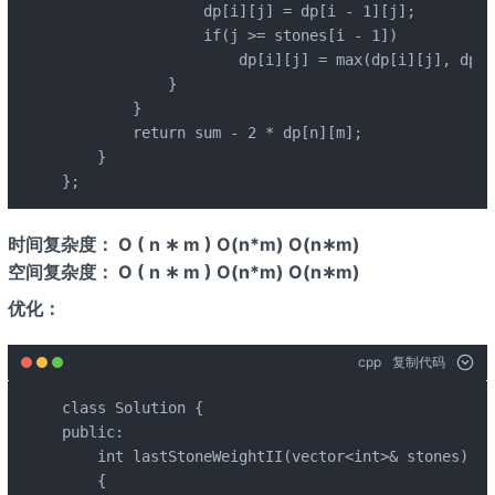
                dp[i][j] = dp[i - 1][j];

                if(j >= stones[i - 1])

                    dp[i][j] = max(dp[i][j], dp[i
            }

        }

        return sum - 2 * dp[n][m];

    }

};
时间复杂度： O ( n ∗ m ) O(n*m) O(n∗m)
空间复杂度： O ( n ∗ m ) O(n*m) O(n∗m)
优化：
cpp
复制代码
class Solution {

public:

    int lastStoneWeightII(vector<int>& stones) 

    {
