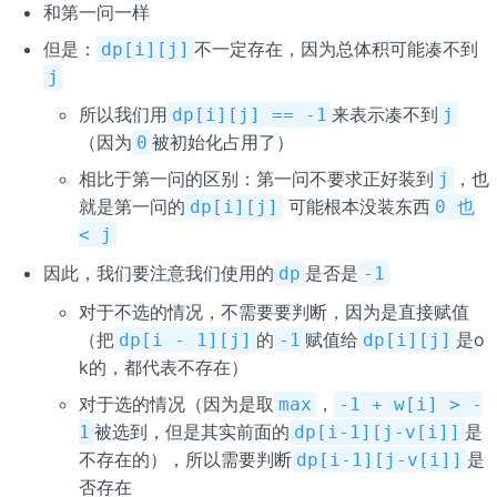
和第一问一样
但是：
不一定存在，因为总体积可能凑不到
dp[i][j]
j
所以我们用
来表示凑不到
dp[i][j] == -1
j
（因为
被初始化占用了）
0
相比于第一问的区别：第一问不要求正好装到
，也
j
就是第一问的
可能根本没装东西
dp[i][j]
0 也
< j
因此，我们要注意我们使用的
是否是
dp
-1
对于不选的情况，不需要要判断，因为是直接赋值
（把
的
赋值给
是o
dp[i - 1][j]
-1
dp[i][j]
k的，都代表不存在）
对于选的情况（因为是取
，
max
-1 + w[i] > -
被选到，但是其实前面的
是
1
dp[i-1][j-v[i]]
不存在的），所以需要判断
是
dp[i-1][j-v[i]]
否存在