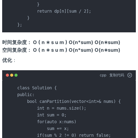
        }

        return dp[n][sum / 2];

    }

};
时间复杂度： O ( n ∗ s u m ) O(n*sum) O(n∗sum)
空间复杂度： O ( n ∗ s u m ) O(n*sum) O(n∗sum)
优化
：
cpp
复制代码
class Solution {

public:

    bool canPartition(vector<int>& nums) {

        int n = nums.size();

        int sum = 0;

        for(auto x:nums)

            sum += x;

        if(sum % 2 != 0) return false;
