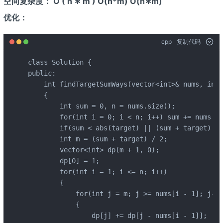
空间复杂度： O ( n ∗ m ) O(n*m) O(n∗m)
优化：
cpp
复制代码
class Solution {

public:

    int findTargetSumWays(vector<int>& nums, int 
    {

        int sum = 0, n = nums.size();

        for(int i = 0; i < n; i++) sum += nums[i];
        if(sum < abs(target) || (sum + target) % 
        int m = (sum + target) / 2;

        vector<int> dp(m + 1, 0);

        dp[0] = 1;

        for(int i = 1; i <= n; i++)

        {

            for(int j = m; j >= nums[i - 1]; j--)

            {

                dp[j] += dp[j - nums[i - 1]];
