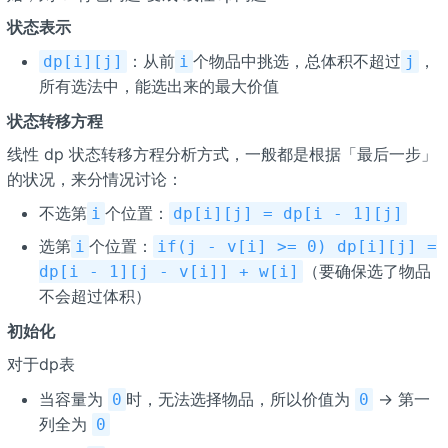
状态表示
：从前
个物品中挑选，总体积不超过
，
dp[i][j]
i
j
所有选法中，能选出来的最大价值
状态转移方程
线性 dp 状态转移方程分析方式，⼀般都是根据「最后一步」
的状况，来分情况讨论：
不选第
个位置：
i
dp[i][j] = dp[i - 1][j]
选第
个位置：
i
if(j - v[i] >= 0) dp[i][j] =
（要确保选了物品
dp[i - 1][j - v[i]] + w[i]
不会超过体积）
初始化
对于dp表
当容量为
时，无法选择物品，所以价值为
→ 第一
0
0
列全为
0