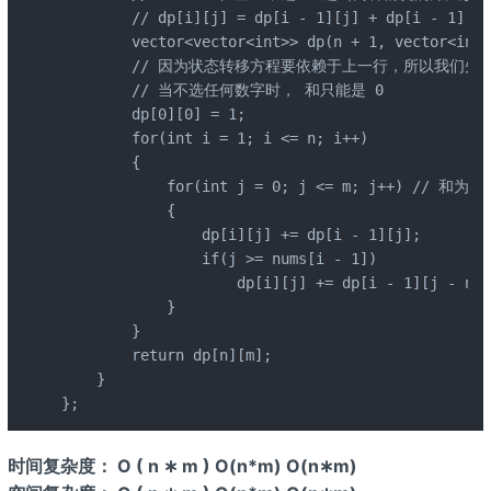
        // dp[i][j] = dp[i - 1][j] + dp[i - 1][j 
        vector<vector<int>> dp(n + 1, vector<int>
        // 因为状态转移方程要依赖于上一行，所以我们先
        // 当不选任何数字时， 和只能是 0

        dp[0][0] = 1;

        for(int i = 1; i <= n; i++)

        {

            for(int j = 0; j <= m; j++
            {

                dp[i][j] += dp[i - 1][j];

                if(j >= nums[i - 1])

                    dp[i][j] += dp[i - 1][j - num
            }

        }

        return dp[n][m];

    }

};
时间复杂度： O ( n ∗ m ) O(n*m) O(n∗m)