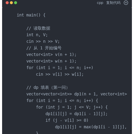
cpp
复制代码
int main() {

    // 读取数据

    int n, V;

    cin >> n >> V;

    // 从 1 开始编号

    vector<int> v(n + 1);

    vector<int> w(n + 1);

    for (int i = 1; i <= n; i++)

        cin >> v[i] >> w[i];

    // dp 填表（第一问）

    vector<vector<int>> dp1(n + 1, vector<int>(V 
    for (int i = 1; i <= n; i++) {

        for (int j = 1; j <= V; j++) {

            dp1[i][j] = dp1[i - 1][j];

            if (j - v[i] >= 0)

                dp1[i][j] = max(dp1[i - 1][j], dp
        }
