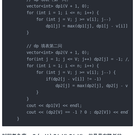
    vector<int> dp1(V + 1, 0);

    for (int i = 1; i <= n; i++) {

        for (int j = V; j >= v[i]; j--)

            dp1[j] = max(dp1[j], dp1[j - v[i]] + 
    }

    // dp 填表第二问

    vector<int> dp2(V + 1, 0);

    for(int j = 1; j <= V; j++) dp2[j] = -1; //
    for (int i = 1; i <= n; i++) {

        for (int j = V; j >= v[i]; j--) {

            if(dp2[j - v[i]] != -1)

                dp2[j] = max(dp2[j], dp2[j - v[i]
        }

    }

    cout << dp1[V] << endl;

    cout << (dp2[V] == -1 ? 0 : dp2[V]) << endl;

}