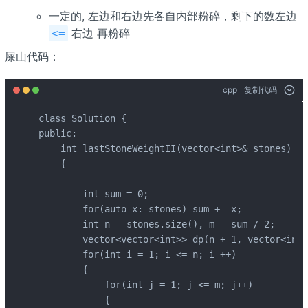
一定的, 左边和右边先各自内部粉碎，剩下的数左边
右边 再粉碎
<=
屎山代码：
cpp
复制代码
class Solution {

public:

    int lastStoneWeightII(vector<int>& stones) 

    {

        int sum = 0;

        for(auto x: stones) sum += x;

        int n = stones.size(), m = sum / 2;

        vector<vector<int>> dp(n + 1, vector<int>
        for(int i = 1; i <= n; i ++)

        {

            for(int j = 1; j <= m; j++)

            {
