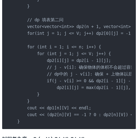
    }

    // dp 填表第二问

    vector<vector<int>> dp2(n + 1, vector<int>(V 
    for(int j = 1; j <= V; j++) dp2[0][j] = -1;
    for (int i = 1; i <= n; i++) {

        for (int j = 1; j <= V; j++) {

            dp2[i][j] = dp2[i - 1][j];

            // j - v[i]: 确保物体的体积不会超过容量

            // dp中的 j - v[i]: 确保 + 上物体以后，
            if(j - v[i] >= 0 && dp2[i - 1][j - v[
                dp2[i][j] = max(dp2[i - 1][j], dp
        }

    }

    cout << dp1[n][V] << endl;

    cout << (dp2[n][V] == -1 ? 0 : dp2[n][V]) << 
}