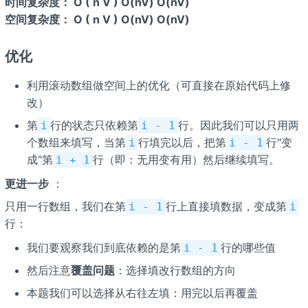
时间复杂度： O ( n V ) O(nV) O(nV)
空间复杂度： O ( n V ) O(nV) O(nV)
优化
利用滚动数组做空间上的优化（可直接在原始代码上修
改）
第
行的状态只依赖第
行。因此我们可以只用两
i
i - 1
个数组来填写，当第
行填完以后，把第
行"变
i
i - 1
成"第
行（即：无用变有用）然后继续填写。
i + 1
更进一步
：
只用一行数组，我们在第
行上直接填数据，变成第
i - 1
i
行：
我们要观察我们到底依赖的是第
行的哪些值
i - 1
然后注意
覆盖问题
：选择填改行数组的方向
本题我们可以选择从右往左填：用完以后再覆盖