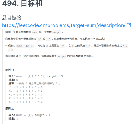
494. 目标和
题目链接：
https://leetcode.cn/problems/target-sum/description/