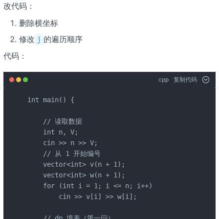
改代码：
删除横坐标
修改
的遍历顺序
j
代码：
cpp
复制代码
int main() {

    // 读取数据

    int n, V;

    cin >> n >> V;

    // 从 1 开始编号

    vector<int> v(n + 1);

    vector<int> w(n + 1);

    for (int i = 1; i <= n; i++)

        cin >> v[i] >> w[i];

    // dp 填表（第一问）
