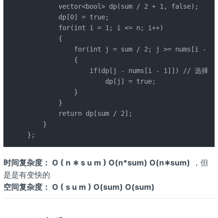
        vector<bool> dp(sum / 2 + 1, false);

        dp[0] = true; 

        for(int i = 1; i <= n; i++)

        {

            for(int j = sum / 2; j >= nums[i - 1]
            {

                if(dp[j - nums[i - 1]]) //
                    dp[j] = true;

            }

        }

        return dp[sum / 2];

    }

};
时间复杂度： O ( n ∗ s u m ) O(n*sum) O(n∗sum)
，但
是是有变快的
空间复杂度： O ( s u m ) O(sum) O(sum)