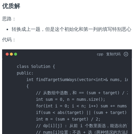
优质解
思路：
转换成上一题，但是这个初始化和第一列的填写特别恶心
代码：
cpp
复制代码
class Solution {

public:

    int findTargetSumWays(vector<int>& nums, int 
    {

        // 从数组中选数，和 == (sum + target) / 2;

        int sum = 0, n = nums.size();

        for(int i = 0; i < n; i++) sum += nums[i];
        if(sum < abs(target) || (sum + target) % 
        int m = (sum + target) / 2;

        // dp[i][j] : 从前 i 个数里面选，能选出的`和
        // nums[i]位置：不选 + 选（两种情况的方法总和